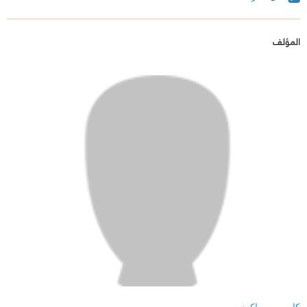
المؤلف
كارين م. ماكمنوس