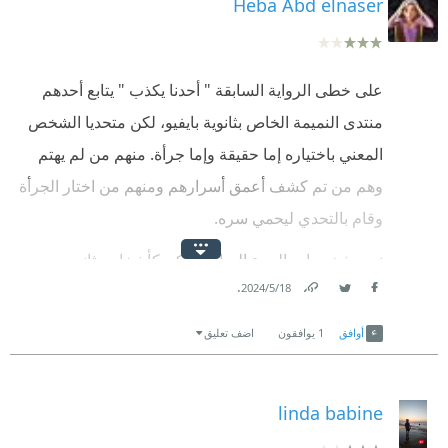
Heba Abd elnaser
على خطى الرواية السابقة " أحدنا يكذب " يتابع أحدهم
منتدى النميمة الخاص بثانوية بايفيو، لكن متحديا الشخص
المعني باختياره إما حقيقة وإما جرأة. منهم من لم يهتم
وهم من تم كشف أعمق أسرارهم ومنهم من اختار الجرأة
وقام بالتحدي ليحمي سره.
نرى شخصيات الجزء السابق ولكن كأشخاص ثانويين
.
18‏/5‏/2024
وتصبح ميف أخت برونوين شخصية رئيسية هنا ممن
Link
Twitter
Facebook
استعملهم المجرم في نشر نميمته.
أوافق
1
يوافقون
اضف تعليق
وبالطبع حتى تكتمل القصة لابد من جريمة فأثناء قيام
أحدهم بالتحدي يموت لنكتشف أنها لم تكن صدفة!
linda babine
بصراحة هذا الجزء يخلو من التشويق الذي كان يملأ الجزء