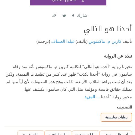
اشتر
شارك
Link
Twitter
Facebook
أحدنا هو التالي
تأليف
كارين م. ماكمنوس
(تأليف)
غيلدا العساف
(ترجمة)
نبذة عن الرواية
تخبرنا رواية "أحدنا هو التالي" للكاتبة كارين م. ماكمنوس بأنّه منذ وفاة
سايمون في رواية "أحدنا يكذب" ظهر عدد كبير من تطبيقات النميمة، ولكن
بعد أن ثبتت براءة الطلاب الأربعة، خَفَتَ وهج هذه التطبيقات لأن أياً منها لم
يمتلك حقائق قاسية ومؤلمة مثل التي كان سايمون يكشف عنها.
محور رواية "أحدنا
... المزيد
التصنيف
روايات بوليسية
أدب عالمي مترجم
روايات مترجمة
روايات لليافعين
روايات غموض