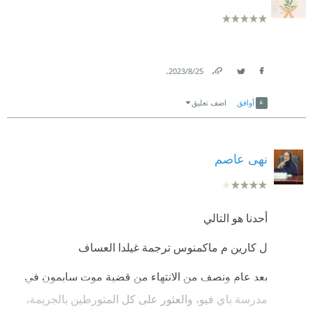
.
25‏/8‏/2023
Link
Twitter
Facebook
أوافق
اضف تعليق
نهى عاصم
أحدنا هو التالي
ل كارين م ماكمنوس ترجمة غيلدا العساف
بعد عام ونصف من الانتهاء من قضية موت سايمون في
مدرسة باي فيو، والعثور على كل المتورطين بالجريمة،