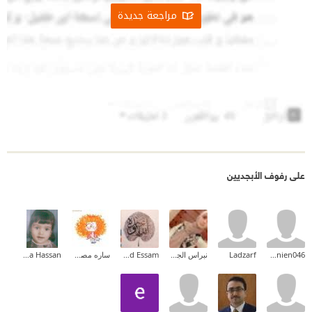
مراجعة جديدة
على رفوف الأبجديين
hhanien046
Ladzarf
نبراس الجيلاني
Mohammad Essam
ساره مصطفي
Doaa Hassan