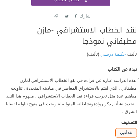
اشتر
شارك
Link
Twitter
Facebook
نقد الخطاب الاستشراقي -مازن
مطبقاني نموذجا
تأليف
حكيمة دريسي
(تأليف)
نبذة عن الكتاب
ُ هذه الدراسة عبارة عن قراءة في نقدِ الخطاب الاستشراقي لمازن
مطبقاني , الذي اهتم بالاستشراق المعاصر في ميادينه المتعددة , تناولت
مفاهيم عدة مثل تعريف قراءة نقد الخطاب الاستشراقي , مفهوم هذا النقد
, تحديد نشأته, ذكر روادهونشاطاته المتواصلة وبحث في منهج تناوله لقضايا
الشرق .
التصنيف
نقد أدبي