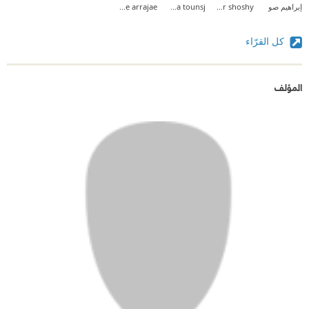
إبراهيم صو
tahir shoshy
Rama tounsj
ecolearrajae arrajae
كل القرّاء
المؤلف