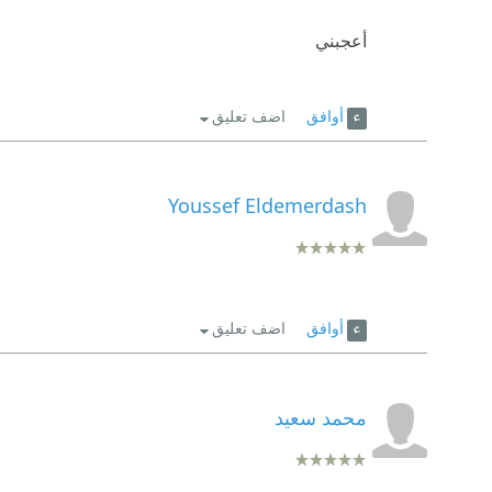
أعجبني
أوافق
اضف تعليق
Youssef Eldemerdash
أوافق
اضف تعليق
محمد سعيد