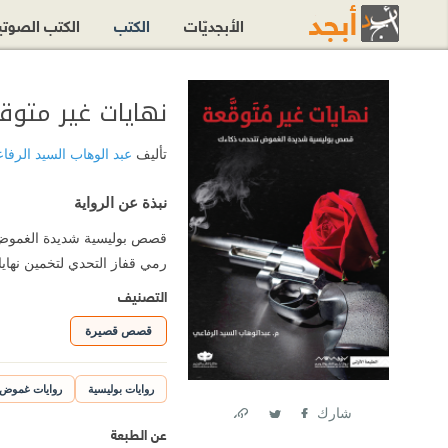
الأبجديّات
الكتب
الكتب الصوت
نهايات غير متو
تأليف
عبد الوهاب السيد الرف
نبذة عن الرواية
قصص بوليسية شديدة الغموض تت
رمي قفاز التحدي لتخمين نهايات
التصنيف
قصص قصيرة
روايات بوليسية
روايات غموض
شارك
عن الطبعة
Link
Twitter
Facebook