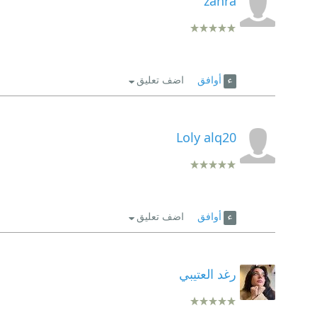
zahra
أوافق
اضف تعليق
Loly alq20
أوافق
اضف تعليق
رغد العتيبي