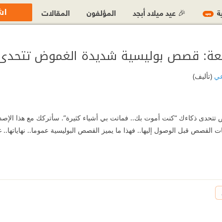
اش
ية
🎉 عيد ميلاد أبجد
المؤلفون
المقالات
جديد
قعة: قصص بوليسية شديدة الغموض تتحدى
اعي
(تأليف)
حدى ذكاءك “كنت أموت بك.. فماتت بي أشياء كثيرة”. سأتركك مع هذا الإصدار ال
 القصص قبل الوصول إليها.. فهذا ما يميز القصص البوليسية عموما.. نهاياتها.. غ