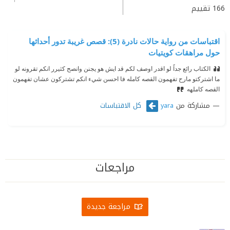
166
تقييم
اقتباسات من رواية حالات نادرة (5): قصص غريبة تدور أحداثها
حول مراهقات كويتيات
الكتاب رائع جداً لو اقدر اوصف لكم قد ايش هو يجنن وانصح كثيرر انكم تقرونه لو
ما اشتركتو مارح تفهمون القصه كامله فا احسن شيء انكم تشتركون عشان تفهمون
القصه كاملهه
مشاركة من
كل الاقتباسات
yara
مراجعات
مراجعة جديدة