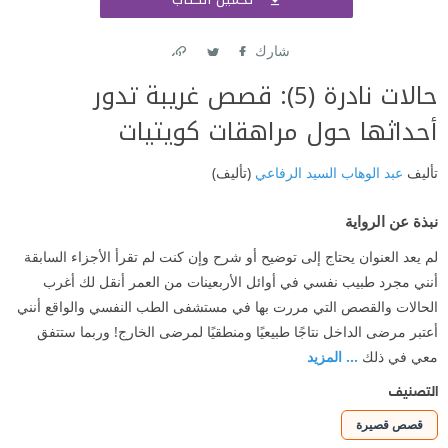
اشتر
شارك
Link
Twitter
Facebook
حالات نادرة (5): قصص غريبة تدور
أحداثها حول مراهقات كويتيات
تأليف
عبد الوهاب السيد الرفاعي
(تأليف)
نبذة عن الرواية
لم يعد العنوان يحتاج إلى توضيح أو شرح وإن كنت لم تقرأ الأجزاء السابقة
أنني مجرد طبيب نفسي في أوائل الأربعينات من العمر أنقل لك أغرب
الحالات والقصص التي مررت بها في مستشفى الطب النفسي والواقع أنني
أعتبر مرضى الداخل نتاجًا طبيعيًا ومنطقيًا لمرضى الخارج! وربما ستتفق
معي في ذلك
... المزيد
التصنيف
قصص قصيرة