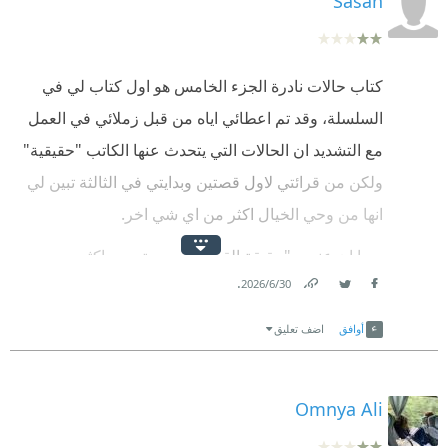
Sasan
كتاب حالات نادرة الجزء الخامس هو اول كتاب لي في
السلسلة، وقد تم اعطائي اياه من قبل زملائي في العمل
مع التشديد ان الحالات التي يتحدث عنها الكاتب "حقيقية"
ولكن من قرائتي لاول قصتين وبدايتي في الثالثة تبين لي
انها من وحي الخيال اكثر من اي شي اخر.
وبما ان عنصر "حقيقة القصص" سمعته من اكثر من
.
30‏/6‏/2026
زميل، تبين لي بصورة ساخرة نوعا ما ان الكاتب قد نجح
Link
Twitter
Facebook
في الايحاء انه بالفعل دكتور نفسي وليس مهندسا وفي
أوافق
اضف تعليق
نفس الوقت كاتب لقصص من وحي خياله.
استعمالي لكلمة "ساخرة" قبل قليل، هو بسبب ان هذه
Omnya Ali
الخدعة تبدو انها صارت من دون قصد منه، حيث انه يتعمد