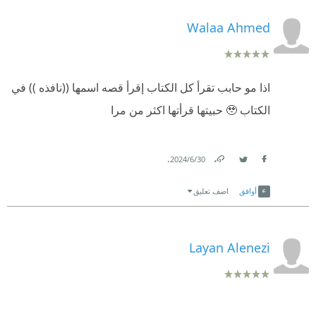
Walaa Ahmed
اذا مو حابب تقرأ كل الكتاب إقرأ قصه اسمها ((نافذه )) في
الكتاب 🥹 حبيتها قرأتها اكثر من مرا
.
30‏/6‏/2024
Link
Twitter
Facebook
أوافق
اضف تعليق
Layan Alenezi