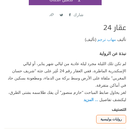
اشتر
شارك
Link
Twitter
Facebook
عقار 24
تأليف
مهاب ترجم
(تأليف)
نبذة عن الرواية
لم تكن تلك الليلة مجرد ليلة عادية من ليالي شهر يناير، أو ليالي
الإسكندرية الماطرة، ففي العقار رقم 24 عُثِر على جثة “شريف حسان
المغربي” ملقاة على الأرض وسط بركة من الدماء، ومطعونة بسكين حاد
في أماكن متفرقة.
لغز يحاول ضابط المباحث “حازم منصور” أن يفك طلاسمه بشتى الطرق،
ليكتشف تفاصيل
... المزيد
التصنيف
روايات بوليسية