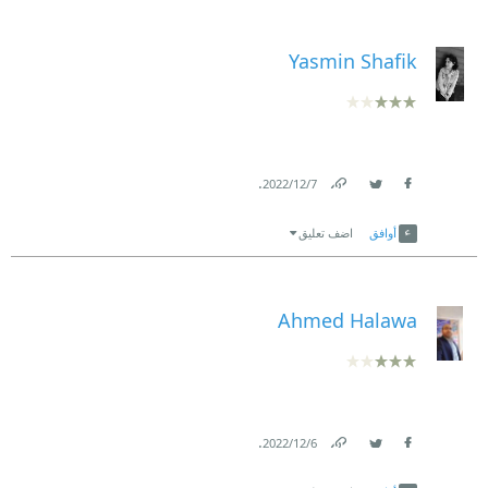
Yasmin Shafik
.
7‏/12‏/2022
Link
Twitter
Facebook
أوافق
اضف تعليق
Ahmed Halawa
.
6‏/12‏/2022
Link
Twitter
Facebook