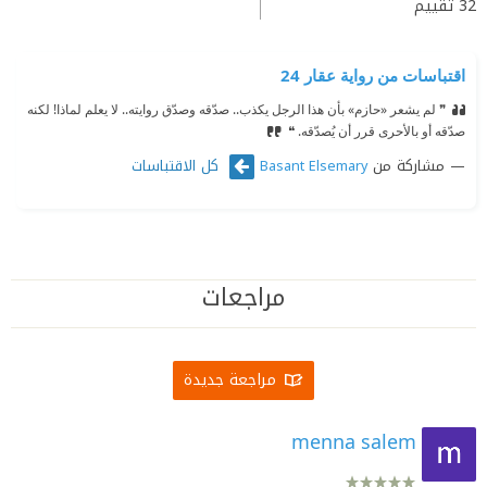
32
تقييم
اقتباسات من رواية عقار 24
❞ ‫لم يشعر «حازم» بأن هذا الرجل يكذب.. صدّقه وصدّق روايته.. لا يعلم لماذا! لكنه
صدّقه أو بالأحرى قرر أن يُصدّقه. ❝
مشاركة من
كل الاقتباسات
Basant Elsemary
مراجعات
مراجعة جديدة
menna salem