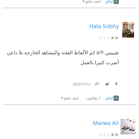
أوافق
اضف تعليق
Hala Sobhy
تقييمي ٥/٢ كم الألفاظ الفجه والمشاهد الخارجه بلا داعي
أضرت كثيرا بالعمل
.
12‏/11‏/2022
Link
Twitter
Facebook
أوافق
1
يوافقون
اضف تعليق
Marwa Ali