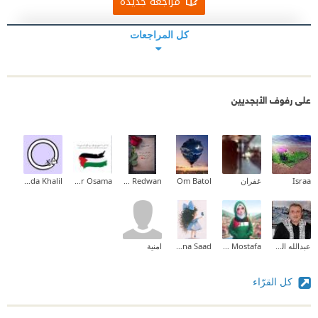
مراجعة جديدة
كل المراجعات
على رفوف الأبجديين
Israa
غفران
Om Batol
Nour Redwan
Hager Osama
Huda Khalil
عبدالله الخطيب
Roro Mostafa
Mona Saad
امنية
كل القرّاء