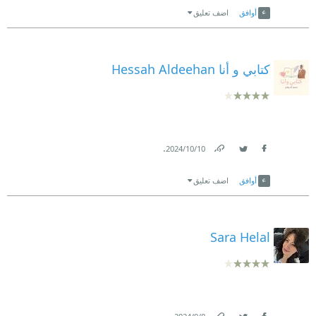
أوافق
اضف تعليق
كتابي و أنا Hessah Aldeehan
.
10‏/10‏/2024
Link
Twitter
Facebook
أوافق
اضف تعليق
Sara Helal
.