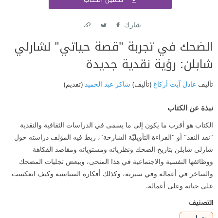
اشتر
شارك
Link
Twitter
Facebook
الضحك في تجربة "قصة حياتي" لشارلي
شابلن: رؤية نقدية جديدة
تأليف
عادل آيت أزكاغ
(تأليف)
شاكر عبد الحميد
(تقديم)
نبذة عن الكتاب
الكتاب هو أقرب ما يكون إلى ما يسمى في الدراسات الثقافية والنقدية
"نقد النقد" أو "القراءة التأويليّة الشارحة"، ربط فيه المؤلف دراسته حول
شارلي شابلن بتاريخ الضحك ونظرياته ومستوياته ومقاصد الفكاهة
ووظائفها النفسية والاجتماعية في هذا المنحى، وببعض تجليات المضحك
والساخر في أعماله وفي سيرته، وكذلك أفكاره السياسية وكيف انعكست
على حياته وعلى أعماله.
التصنيف