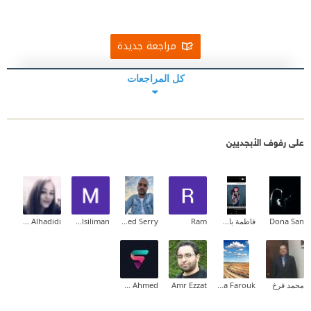
مراجعة جديدة
كل المراجعات
على رفوف الأبجديين
Dona San
فاطمة باشافعي
Ram
Mohamed Serry
Mamduh Alsiliman
Nevine Alhadidi
محمد فرخ
Dina Farouk
Amr Ezzat
Shehap Ahmed