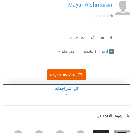
Mayar Alshmarani
.
28‏/10‏/2023
Link
Twitter
Facebook
أوافق
1
يوافقون
اضف تعليق
مراجعة جديدة
كل المراجعات
على رفوف الأبجديين