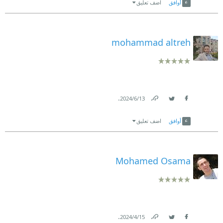
أوافق
اضف تعليق
mohammad altreh
.
13‏/6‏/2024
Link
Twitter
Facebook
أوافق
اضف تعليق
Mohamed Osama
.
15‏/4‏/2024