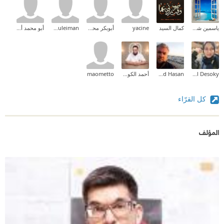
ياسمين شرف
كمال السيد
yacine
أبوبكر محمد خالد
abdulrahman suleiman
أبو محمد أنس
Fatma El Desoky
Ahmad Hasan
أحمد الكودي
maometto
كل القرّاء
المؤلف