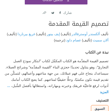
اشتر
شارك
Link
Twitter
Facebook
تصميم القيمة المقدمة
تأليف
ألكسندر أوسترفالدر
(تأليف)
إيف بينور
(تأليف)
غريغ بيرناردا
(تأليف)
ألان سميث
(تأليف)
عصام داود
(ترجمة)
نبذة عن الكتاب
تصميم القيمة المقدَّمة هو الكتاب المكمِّل لكتاب ’’ابتكار نموذج العمل
التجاريّ‘‘، وهو يتناول تحديدًا حجرَي البناء ’’القيمة المقدَّمة‘‘ وشرائح العملاء.
سيساعدك بنجاح على فهم عملائك، من جهة متاعبهم وأعمالهم، لتتمكَّن من
تقديم قيمة تكون مكسَبًا، وحلًّا حقيقيًّا لمتاعبهم. كما يضع الكتاب أمامك
أدوات لرفع فاعليَّة فريقك وخبرته ومهاراته، واستغلالها بأفضل السُّبل،
...
المزيد
التصنيف
التسويق