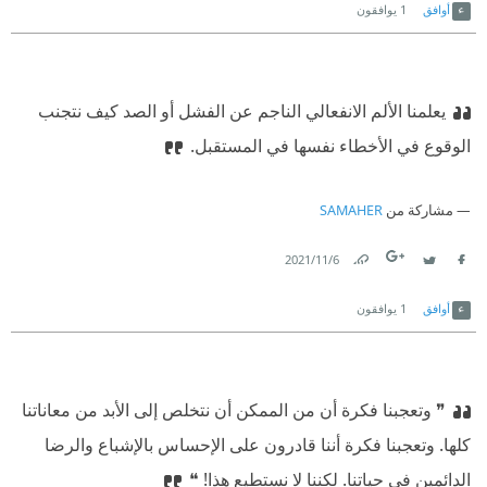
أوافق
1
يوافقون
يعلمنا الألم الانفعالي الناجم عن الفشل أو الصد كيف نتجنب
الوقوع في الأخطاء نفسها في المستقبل.⁠
مشاركة من
SAMAHER
6‏/11‏/2021
Link
Twitter
Facebook
أوافق
1
يوافقون
❞ وتعجبنا فكرة أن من الممكن أن نتخلص إلى الأبد من معاناتنا
كلها. وتعجبنا فكرة أننا قادرون على الإحساس بالإشباع والرضا
الدائمين في حياتنا.
⁠‫لكننا لا نستطيع هذا! ❝