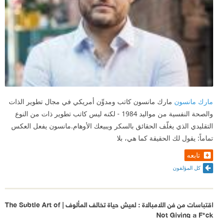
مارك مانسون
مارك مانسون كاتب ومدوِّن أمريكي في مجال تطوير الذات
والصحة النفسية من مواليد 1984 - لكنه ليس كاتب تطوير ذات من النوع
التقليدي الذي يغلّف الحقائق بالسكر ويبيعك الأوهام.مانسون يفعل العكس
تماماً: يقول لك الحقيقة كما هي، بلا
تابعه
كل المؤلفون
اقتباسات من فن اللامبالاة : لعيش حياة تخالف المألوف | The Subtle Art of
Not Giving a F*ck