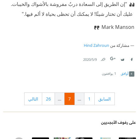
"إن الطريق إلى السعادة دربٌ مفروشة بالأشواك والخيبات.
‫ عليك أن تختار شيئًا! لا يمكنك أن تحظى بحياة لا ألم فيها."
Mark Manson
مشاركة من
Hind Zahroun
9‏/5‏/2020
Link
Twitter
Facebook
أوافق
1
يوافقون
السابق
1
...
7
...
26
التالي
على رفوف الأبجديين