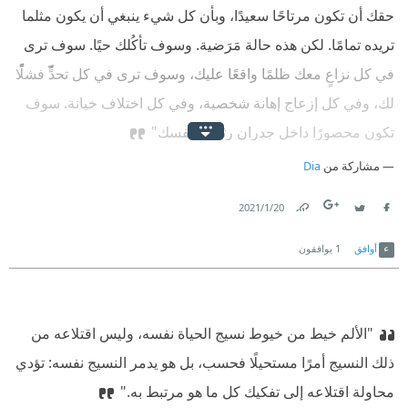
حقك أن تكون مرتاحًا سعيدًا، وبأن كل شيء ينبغي أن يكون مثلما
تريده تمامًا. لكن هذه حالة مَرَضية. وسوف تأكُلك حيًا. سوف ترى
في كل نزاعٍ معك ظلمًا واقعًا عليك، وسوف ترى في كل تحدٍّ فشلًا
لك، وفي كل إزعاج إهانة شخصية، وفي كل اختلاف خيانة. سوف
تكون محصورًا داخل جدران رثائك لنفسك"
مشاركة من
Dia
20‏/1‏/2021
Link
Twitter
Facebook
أوافق
1
يوافقون
"الألم خيط من خيوط نسيج الحياة نفسه، وليس اقتلاعه من
ذلك النسيج أمرًا مستحيلًا فحسب، بل هو يدمر النسيج نفسه: تؤدي
محاولة اقتلاعه إلى تفكيك كل ما هو مرتبط به."