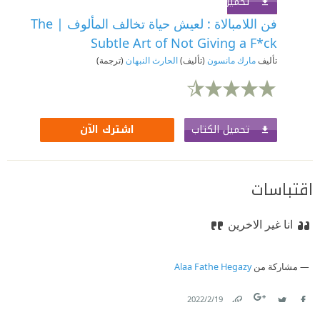
تحميل الكتاب
اشترك الآن
فن اللامبالاة : لعيش حياة تخالف المألوف | The
Subtle Art of Not Giving a F*ck
تأليف
مارك مانسون
(تأليف)
الحارث النبهان
(ترجمة)
تحميل الكتاب
اشترك الآن
اقتباسات
انا غير الاخرين
مشاركة من
Alaa Fathe Hegazy
19‏/2‏/2022
Link
Twitter
Facebook