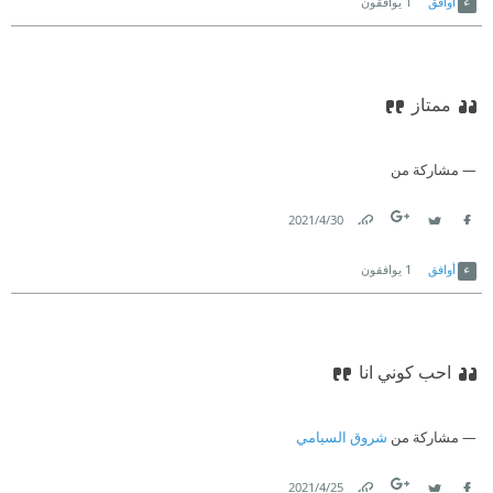
أوافق
1
يوافقون
ممتاز
مشاركة من
30‏/4‏/2021
Link
Twitter
Facebook
أوافق
1
يوافقون
احب كوني انا
مشاركة من
شروق السيامي
25‏/4‏/2021