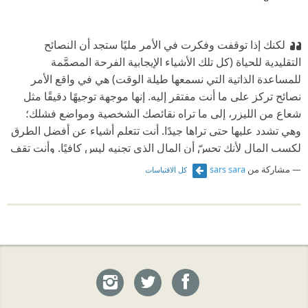
لكنك إذا توقفت وفكرت في الأمر مليًا ستجد أن النصائح
التقليدية للحياة (كل تلك الأشياء الإيجابية الفرحة المصمَّمة
للمساعدة الذاتية التي نسمعها طيلة الوقت) هي في واقع الأمر
نصائح تركز على ما أنت مفتقر إليه. إنها موجهة توجيهًا دقيقًا مثل
شعاع من الليزر، إلى ما تراه نقائصك الشخصية ومواضع فشلك؛
وهي تشدد عليها حتى تراها جيدًا. أنت تتعلم أشياء عن أفضل الطرق
لكسب المال لأنك تحسّ أن المال الذي تجنيه ليس كافيًا. وأنت تقف
أمام المرآة وتكرر عبارات تؤكد بها لنفسك على أنك شخص جميل
مشاركة من
sars sara
كل الاقتباسات
لأنك تحس كما لو أنك لست جميلًا حقًا. وأنت تتبع ا