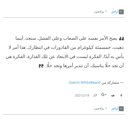
Link
Twitter
Facebook
أوافق
1
يوافقون
يصح الأمر نفسه على الصعاب وعلى الفشل. ستجد، أينما
ذهبت، خمسمئة كيلوغرام من القاذورات في انتظارك. هذا أمر لا
بأس به أبدًا. الفكرة ليست في الابتعاد عن تلك القذارة. الفكرة هي
أن تجد حلًا يناسبك. أن تتدبر أمرها وتجد حلًا.
مشاركة من
Gianni WhiteBeard
19‏/2‏/2021
Link
Twitter
Facebook
أوافق
1
يوافقون