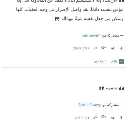
«أرأيت؟ إنه لا يستسلم أبدًا. لا يكف عن المحاولة أبدًا. إنه
مؤمن بنفسه دائمًا. لقد واصل الإصرار في وجه العقبات كلها
وتمكن من جعل نفسه شيئًا مهمًا!»
مشاركة من
can sanem
27‏/12‏/2021
Link
Twitter
Facebook
أوافق
1
يوافقون
تحففه
مشاركة من
Salma Elsawy
1‏/12‏/2021
Link
Twitter
Facebook