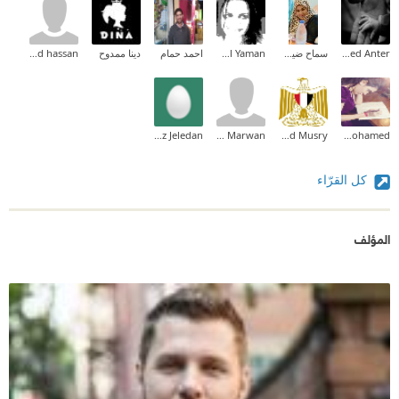
Ahmed Mohammed Anter
سماح ضيف الله المزين
Salam Al Yaman
احمد حمام
دينا ممدوح
mohamed hassan
Abdulaziz Jeledan
Bahaa Marwan
Ahmed Musry
Nesma Mohamed
كل القرّاء
المؤلف