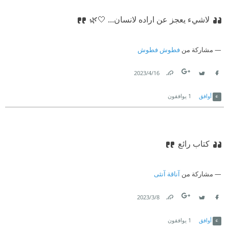
لاشيء يعجز عن اراده لانسان... 🤍🌿
مشاركة من
فطوش فطوش
16‏/4‏/2023
Link
Twitter
Facebook
أوافق
1
يوافقون
كتاب رائع
مشاركة من
آناقة آنثى
8‏/3‏/2023
Link
Twitter
Facebook
أوافق
1
يوافقون