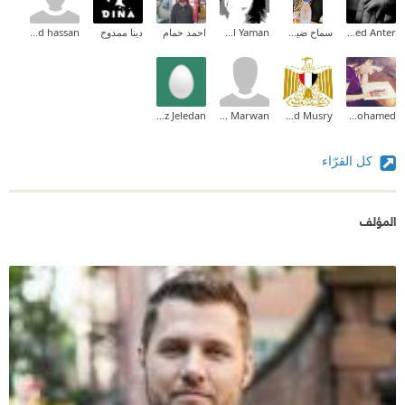
Ahmed Mohammed Anter
سماح ضيف الله المزين
Salam Al Yaman
احمد حمام
دينا ممدوح
mohamed hassan
Abdulaziz Jeledan
Bahaa Marwan
Ahmed Musry
Nesma Mohamed
كل القرّاء
المؤلف