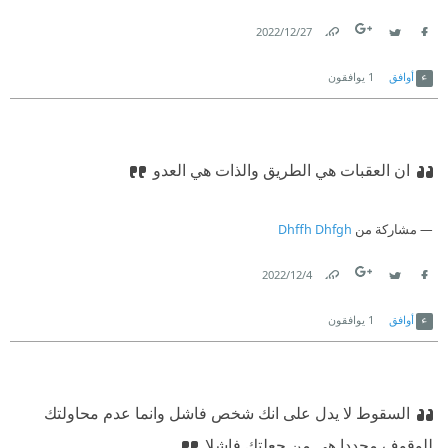
27‏/12‏/2022
Link
Twitter
Facebook
أوافق
1
يوافقون
ان العقبات هي الطريق والذات هي العدو
مشاركة من
Dhffh Dhfgh
4‏/12‏/2022
Link
Twitter
Facebook
أوافق
1
يوافقون
السقوط لا يدل على انك شخص فاشل وانما عدم محاولتك
للوقوف مجددا هي من جعلتك فاشلا