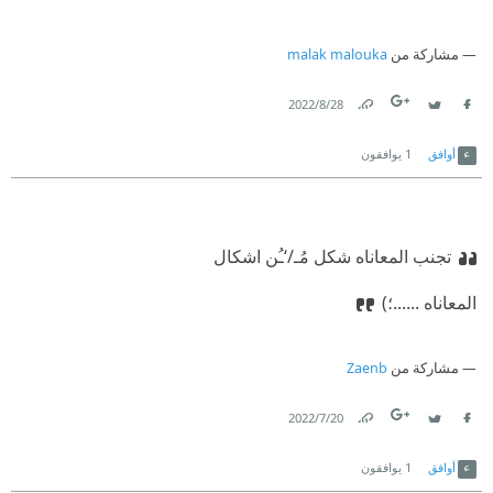
مشاركة من
malak malouka
28‏/8‏/2022
Link
Twitter
Facebook
أوافق
1
يوافقون
تجنب المعاناه شكل مُـ/‘ـُن اشكال
المعاناه ......؛)
مشاركة من
Zaenb
20‏/7‏/2022
Link
Twitter
Facebook
أوافق
1
يوافقون