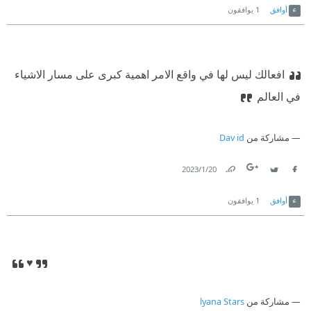
أوافق
1
يوافقون
افعالك ليس لها في واقع الامر اهمية كبرى على مسار الاشياء
في العالم
مشاركة من
Dav id
20‏/1‏/2023
Link
Twitter
Facebook
أوافق
1
يوافقون
♥
مشاركة من
lyana Stars