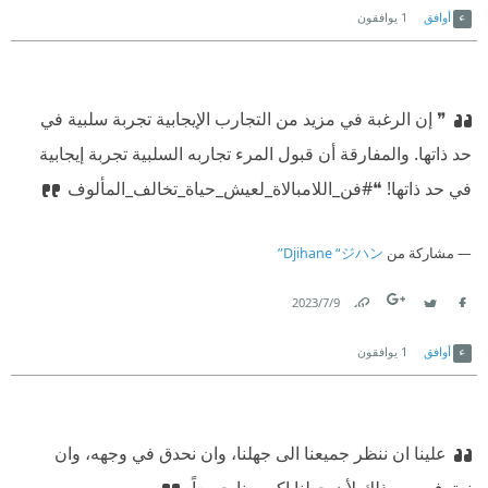
أوافق
1
يوافقون
❞ ‫إن الرغبة في مزيد من التجارب الإيجابية تجربة سلبية في
حد ذاتها. والمفارقة أن قبول المرء تجاربه السلبية تجربة إيجابية
في حد ذاتها! ❝
#فن_اللامبالاة_لعيش_حياة_تخالف_المألوف
مشاركة من
Djihane “ジハン”
9‏/7‏/2023
Link
Twitter
Facebook
أوافق
1
يوافقون
علينا ان ننظر جميعنا الى جهلنا، وان نحدق في وجهه، وان