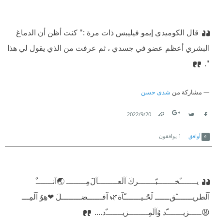
قال الكوميدي إيمو فيليبس ذات مرة :" كنت أظن أن الدماغ
البشري أعظم عضو في جسدي ، ثم عرفت من الذي يقول لي هذا
".
مشاركة من
شذى حسن
20‏/9‏/2022
Link
Twitter
Facebook
أوافق
1
يوافقون
يـــــــّخـــــ
ــبّـــــــركَ
آلَعــــــــآلَ
مِــــــــ
🌏آنـــــــٌ
آلَطريـــــــّق
ــــــ
لَحًـيـــــــّآ
ة
🌿
آفــــــضــــــ
ــلَ
❤هِوُ آلَمِـــ
😩
ـــــزيـــــــّ
د
وُآلَمِـــ
ـــــزيـــــــّ
د
....