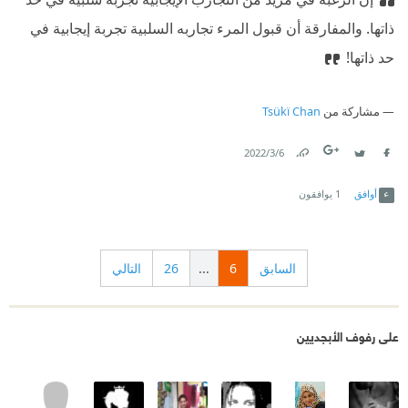
ذاتها. والمفارقة أن قبول المرء تجاربه السلبية تجربة إيجابية في
حد ذاتها!
مشاركة من
Tsükï Chan
6‏/3‏/2022
Link
Twitter
Facebook
أوافق
1
يوافقون
السابق
6
...
26
التالي
على رفوف الأبجديين