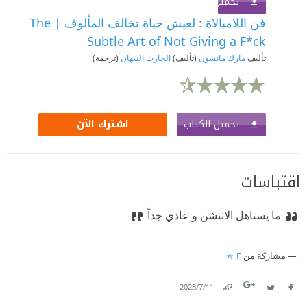
تحميل الكتاب
اشترك الآن
فن اللامبالاة : لعيش حياة تخالف المألوف | The
Subtle Art of Not Giving a F*ck
تأليف
مارك مانسون
(تأليف)
الحارث النبهان
(ترجمة)
تحميل الكتاب
اشترك الآن
اقتباسات
ما يستاهل الاتنشن و عادي جداً
مشاركة من
F ⛤
11‏/7‏/2023
Link
Twitter
Facebook