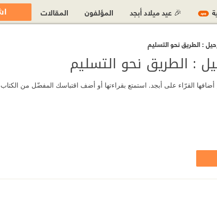
اش
ية
🎉 عيد ميلاد أبجد
المؤلفون
المقالات
جديد
يل : الطريق نحو التسليم
ل : الطريق نحو التسليم
ضافها القرّاء على أبجد. استمتع بقراءتها أو أضف اقتباسك المفضّل من الكتاب.