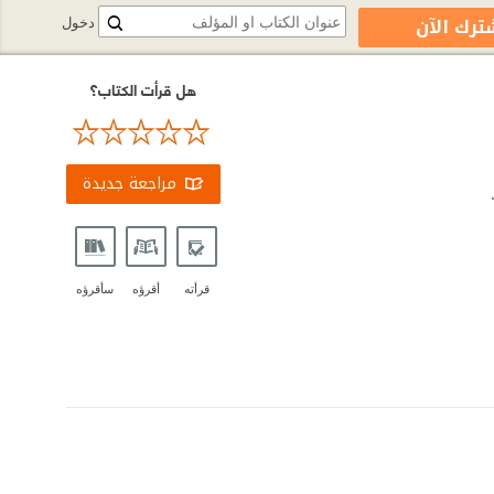
ترك الآن
دخول
هل قرأت الكتاب؟
مراجعة جديدة
قرأته
أقرؤه
سأقرؤه