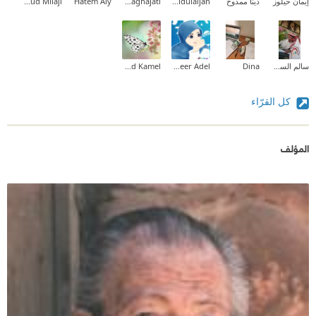
إيمان حيلوز
دينا ممدوح
Afnan Aldulaijan
Muna Baghajati
Hatem Aly
Mahmoud Milaji
سالم السويلمي
Dina
Abeer Adel
Taghreed Mohammed Kamel
كل القرّاء
المؤلف