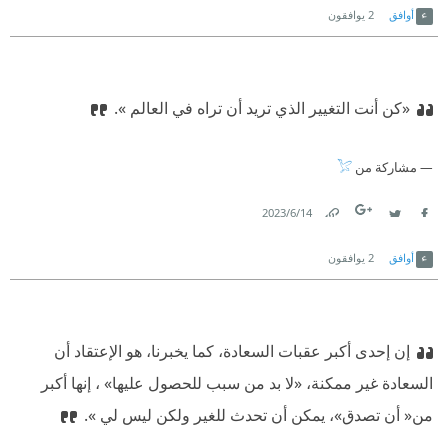
أوافق
2
يوافقون
«كن أنت التغيير الذي تريد أن تراه في العالم ».⁠‫
مشاركة من
14‏/6‏/2023
Link
Twitter
Facebook
أوافق
2
يوافقون
إن إحدى أكبر عقبات السعادة، كما يخبرنا، هو الإعتقاد أن
السعادة غير ممكنة، «لا بد من سبب للحصول عليها» ، إنها أكبر
من« أن تصدق»، يمكن أن تحدث للغير ولكن ليس لي ».⁠‫