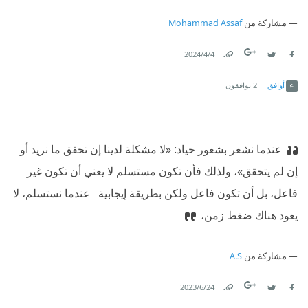
مشاركة من
Mohammad Assaf
4‏/4‏/2024
Link
Twitter
Facebook
أوافق
2
يوافقون
عندما نشعر بشعور حياد: «لا مشكلة لدينا إن تحقق ما نريد أو
إن لم يتحقق»، ولذلك فأن تكون مستسلم لا يعني أن تكون غير
فاعل، بل أن تكون فاعل ولكن بطريقة إيجابية ‏ ‫ ‏عندما نستسلم، لا
يعود هناك ضغط زمن،
مشاركة من
A.S
24‏/6‏/2023
Link
Twitter
Facebook