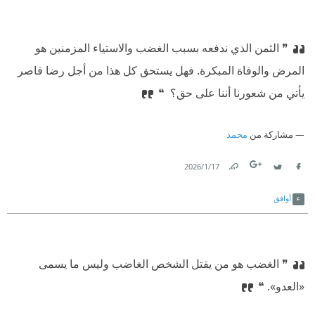
❞ الثمن الذي ندفعه بسبب الغضب والاستياء المزمنين هو
المرض والوفاة المبكرة. فهل يستحق كل هذا من أجل رضا قاصر
يأتي من شعورنا أننا على حق؟ ‏ ❝
مشاركة من
محمد
17‏/1‏/2026
Link
Twitter
Facebook
أوافق
❞ الغضب هو من يقتل الشخص الغاضب وليس ما يسمى
«العدو».⁠‫ ❝