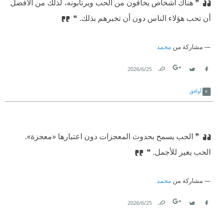
❞ هناك أشخاص يخافون من الحب ويرتابونه، لذلك من الأفضل
أن تحب هؤلاء الناس دون أن تخبرهم بذلك.⁠‫ ❝
مشاركة من
محمد
25‏/6‏/2026
Link
Twitter
Facebook
أوافق
❞ الحب يسمح بحدوث المعجزات دون اعتبارها «معجزة».
الحب يغير للأجمل.⁠‫ ❝
مشاركة من
محمد
25‏/6‏/2026
Link
Twitter
Facebook