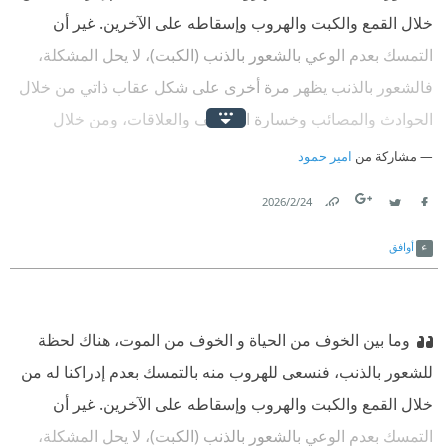
خلال القمع والكبت والهروب وإسقاطه على الآخرين. غير أن
التمسك بعدم الوعي بالشعور بالذنب (الكبت)، لا يحل المشكلة،
فالشعور بالذنب يظهر مرة أخرى على شكل عقاب ذاتي من خلال
الحوادث والمصائب وخسارة الوظائف والعلاقات، ومن خلال
الأمراض الجسدية واعتلال الصحة والتعب والإنهاك، بالإضافة إلى
مشاركة من
امير حمود
الطرق المتعددة التي يكتشفها العقل الحاذق حول كيفية جلب
24‏/2‏/2026
تجارب نخسر من خلالها المتعة والفرح والحياة. ‏
Link
Twitter
Facebook
أوافق
وما بين الخوف من الحياة و الخوف من الموت، هناك لحظة
للشعور بالذنب، فنسعى للهروب منه بالتمسك بعدم إدراكنا له من
خلال القمع والكبت والهروب وإسقاطه على الآخرين. غير أن
التمسك بعدم الوعي بالشعور بالذنب (الكبت)، لا يحل المشكلة،