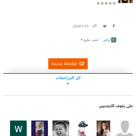
.
23‏/1‏/2024
Link
Twitter
Facebook
أوافق
اضف تعليق
مراجعة جديدة
كل المراجعات
على رفوف الأبجديين