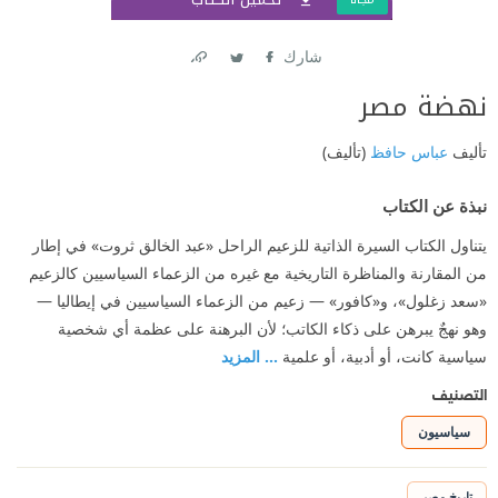
شارك
Link
Twitter
Facebook
نهضة مصر
تأليف
عباس حافظ
(تأليف)
نبذة عن الكتاب
يتناول الكتاب السيرة الذاتية للزعيم الراحل «عبد الخالق ثروت» في إطار
من المقارنة والمناظرة التاريخية مع غيره من الزعماء السياسيين كالزعيم
«سعد زغلول»، و«كافور» — زعيم من الزعماء السياسيين في إيطاليا —
وهو نهجٌ يبرهن على ذكاء الكاتب؛ لأن البرهنة على عظمة أي شخصية
سياسية كانت، أو أدبية، أو علمية
... المزيد
التصنيف
سياسيون
تاريخ مصر