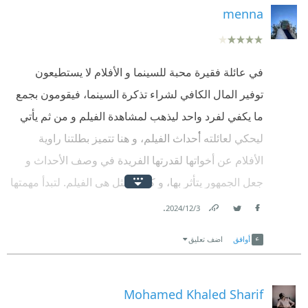
menna
في عائلة فقيرة محبة للسينما و الأفلام لا يستطيعون
توفير المال الكافي لشراء تذكرة السينما، فيقومون بجمع
ما يكفي لفرد واحد ليذهب لمشاهدة الفيلم و من ثم يأتي
ليحكي لعائلته أحداث الفيلم، و هنا تتميز بطلتنا راوية
الأفلام عن أخواتها لقدرتها الفريدة في وصف الأحداث و
جعل الجمهور يتأثر بها، و كأنها تُمثل هي الفيلم. لتبدأ مهمتها
في الذهاب إلي السينما لتحكي لعائلتها و كيف أنه بعد
.
3‏/12‏/2024
Facebook
Twitter
Link
مرور الوقت سيجتمع بعد ذلك جميع سكان القرية في
أوافق
اضف تعليق
بيتهم ليشاهدوا موهبتها الفريدة.
في هذه الرواية الصغيرة جدًا نري غياب الأم و عجز الأب و
Mohamed Khaled Sharif
كيف أن هذه الاسرة ستتفكك وسيذهب كل منهما في