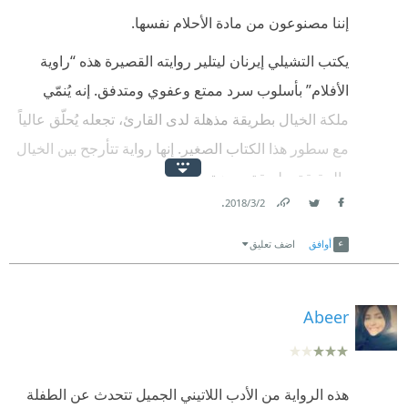
إننا مصنوعون من مادة الأحلام نفسها.
يكتب التشيلي إيرنان ليتلير روايته القصيرة هذه “راوية
الأفلام” بأسلوب سرد ممتع وعفوي ومتدفق. إنه يُنمّي
ملكة الخيال بطريقة مذهلة لدى القارئ، تجعله يُحلّق عالياً
مع سطور هذا الكتاب الصغير. إنها رواية تتأرجح بين الخيال
والحقيقة بطريقة مميزة وعفوية.
.
2‏/3‏/2018
حاول إيرنان أن يُخرج شخوص روايته البسطاء والمنهارين
Link
Twitter
Facebook
في عالم يطحنهم بآلاته الدموية من خلال تلك الفتاة
أوافق
اضف تعليق
الصغيرة “ماريا”. فتاة الروي السينمائي والجميل. أخذهم
بعيداً إلى أقصى حد ليؤلف فيهم مادة حيّة في الخيالات
Abeer
البشرية وإطلاقهم في متعرجات الدماغ لينشروا رغباتهم
وضحكاتهم الصغيرة وهواجسهم البسيطة علّهم يصلون إلى
موقع مميز في الحياة.
هذه الرواية من الأدب اللاتيني الجميل تتحدث عن الطفلة