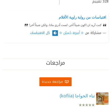
328
تقييم
اقتباسات من رواية راوية الأفلام
كنت أريد ان اكون شيئاً آخر، لست أدري ماذا، ولكن شيئاً آخر!
مشاركة من
كل الاقتباسات
♔ أَمِيرَﮪ حُسَيْن ♔
مراجعات
مراجعة جديدة
ثناء الخواجا (kofiia)