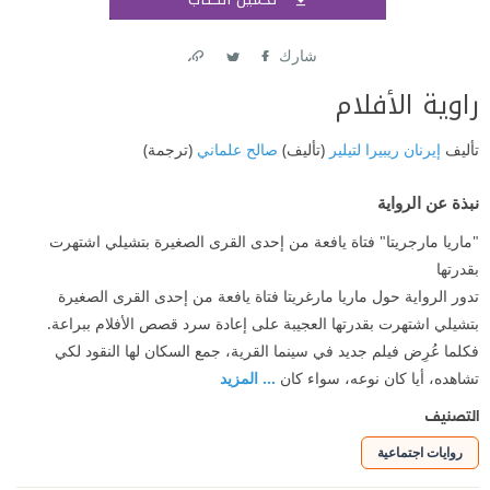
اشتر
شارك
Link
Twitter
Facebook
راوية الأفلام
تأليف
إيرنان ريبيرا لتيلير
(تأليف)
صالح علماني
(ترجمة)
نبذة عن الرواية
​"ماريا مارجريتا" فتاة يافعة من إحدى القرى الصغيرة بتشيلي اشتهرت
بقدرتها​ ​
تدور الرواية حول ماريا مارغريتا فتاة يافعة من إحدى القرى الصغيرة
بتشيلي اشتھرت بقدرتھا العجيبة على إعادة سرد قصص الأفلام ببراعة.
فكلما عُرِض فيلم جديد في سينما القرية، جمع السكان لھا النقود لكي
تشاھده، أيا كان نوعه، سواء كان
... المزيد
التصنيف
روايات اجتماعية