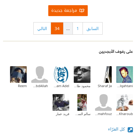
مراجعة جديدة
السابق
1
...
34
التالي
على رفوف الأبجديين
Ali Alqahtani
Sharaf Ja
محمود طارق إبراهيم
Ahmed Essam Adel
Ahmed AbdAllah
Reem
Tamer Kharoub
rowis.mahfouz
سالم السويلمي
فريد عمار
كل القرّاء