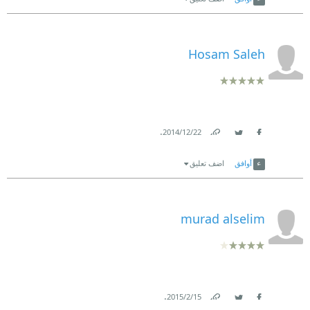
Hosam Saleh
.
22‏/12‏/2014
Link
Twitter
Facebook
أوافق
اضف تعليق
murad alselim
.
15‏/2‏/2015