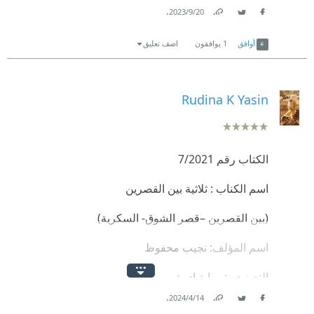
.
20‏/9‏/2023
Link
Twitter
Facebook
أوافق
1
يوافقون
اضف تعليق
Rudina K Yasin
الكتاب رقم 7/2021
اسم الكناب : ثلاثية بين القصرين
(بين القصرين –قصر الشوق- السكرية)
اسم المؤلف: نجيب محفوظ
التصنيف : رواية ادبية
.
14‏/4‏/2024
# نجيب مجفوظ