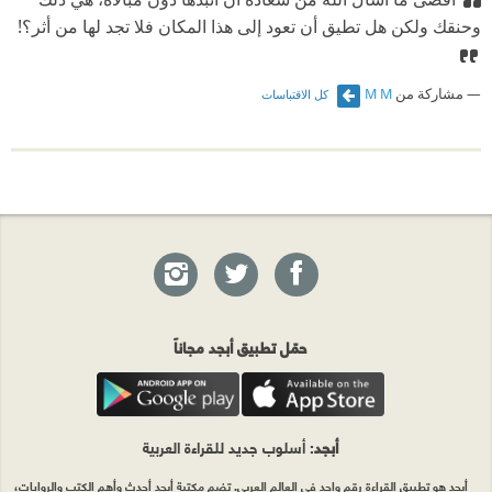
وحنقك ولكن هل تطيق أن تعود إلى هذا المكان فلا تجد لها من أثر؟!
وكذلك الاختلاف في العادات والتقاليد بين هؤلاء الطبقات
في افراحهم واحزانهم .. كالحياة التي يعيشها "ال شداد"
مشاركة من
M M
كل الاقتباسات
وال سليم" على الطراز الاوروبي "الباريسي" والحياة
"الازهرية" الشعبية البسيطة التي يعيشها "كمال" .
ولا ننسى ايضا ما تمتع به الكاتب من فصاحة وبلاغة ,
ومعرفة عميقة باللغة على عكس كثير من الرواية التي
تجد فيها اللغة الركيكة ..
حمّل تطبيق أبجد مجاناً
أبجد
: أسلوب جديد للقراءة العربية
أبجد هو تطبيق القراءة رقم واحد في العالم العربي. تضم مكتبة أبجد أحدث وأهم الكتب والروايات،