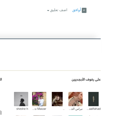
أوافق
اضف تعليق
على رفوف الأبجديين
ال
Asmaalfahad
نبراس الجيلاني
..
Abed Abu Maizar
sheshe h