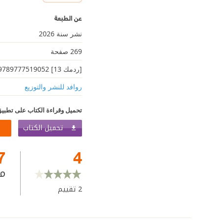
عن الطبعة
نشر سنة 2026
269 صفحة
[ردمك 13] 9789777519052
روافد للنشر والتوزيع
تحميل وقراءة الكتاب على تطبيق
تحميل الكتاب
7
4
م
2
تقييم