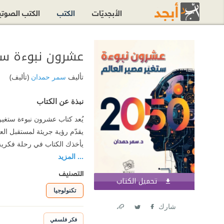
الأبجديّات
الكتب
الكتب الصوت
عشرون نبوءة ستغير
تأليف
سمر حمدان
(تأليف)
نبذة عن الكتاب
يقدّم رؤية جريئة لمستقبل ال
يأخذك الكتاب في رحلة فكرية 
... المزيد
التصنيف
تحميل الكتاب
اشترك الآن
تكنولوجيا
شارك
Link
Twitter
Facebook
فكر فلسفي