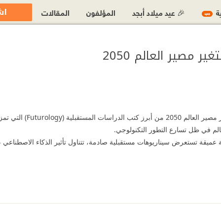
اش
ية
🎉 عيد ميلاد أبجد
المؤلفون
المقالات
جديد
 مصير العالم 2050
يُعد كتاب عشرون نبوءة ستغير
عالم في ظل تسارع التطور التكنولوجي.
عميقة تستعرض سيناريوهات مستقبلية صادمة، تتناول تأثير الذكاء الاصطناعي ع