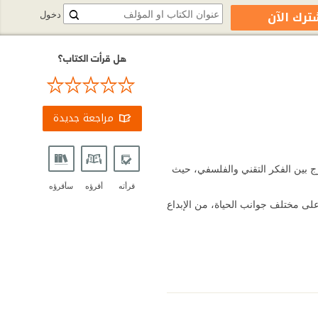
ترك الآن
دخول
هل قرأت الكتاب؟
مراجعة جديدة
 مصير العالم 2050 من أبرز كتب الدراسات المستقبلية (Futurology) التي تمزج بين الفكر التقني والفلسفي، حيث
قرأته
أقرؤه
سأقرؤه
لى مختلف جوانب الحياة، من الإبداع