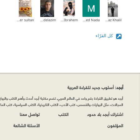
montaser sultan
Ziad Abdelazim
Doaa Ibrahem
Mohamed Nada
Moataz Khalil
كل القرّاء
أبجد
: أسلوب جديد للقراءة العربية
أبجد هو تطبيق القراءة رقم واحد في العالم العربي. تضم مكتبة أبجد أحدث وأهم الكتب والروايات
المجالات، مثل الروايات والقصص، كتب الأدب، الكتب التاريخية، الكتب السياسية، كتب المال 
اشتراك أبجد بلا حدود
الكتب
تواصل معنا
المؤلفون
الأسئلة الشائعة