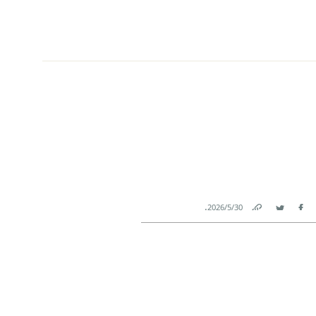
.
30‏/5‏/2026
Link
Twitter
Facebook