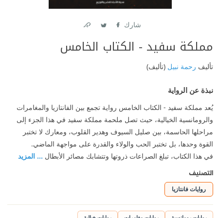
شارك
Link
Twitter
Facebook
مملكة سفيد - الكتاب الخامس
تأليف
رحمة نبيل
(تأليف)
نبذة عن الرواية
يُعد مملكة سفيد - الكتاب الخامس رواية تجمع بين الفانتازيا والمغامرات
والرومانسية الخيالية، حيث تصل ملحمة مملكة سفيد في هذا الجزء إلى
مراحلها الحاسمة، بين صليل السيوف وهدير القلوب، ومعارك لا تختبر
القوة وحدها، بل تختبر الحب والولاء والقدرة على مواجهة الماضي.
في هذا الكتاب، تبلغ الصراعات ذروتها وتتشابك مصائر الأبطال
... المزيد
التصنيف
روايات فانتازيا
روايات رومانسية
روايات مغامرات
روايات خيالية