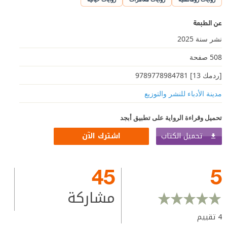
عن الطبعة
نشر سنة 2025
508 صفحة
[ردمك 13] 9789778984781
ﻣﺪﻳﻨﺔ ﺍﻷﺩﺑﺎء ﻟﻠﻨﺸﺮ ﻭﺍﻟﺘﻮﺯﻳﻊ
تحميل وقراءة الرواية على تطبيق أبجد
تحميل الكتاب
اشترك الآن
45
5
مشاركة
4
تقييم