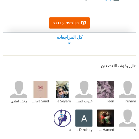
مراجعة جديدة
كل المراجعات
على رفوف الأبجديين
reham
leen
غروب السوالقة
Mrs. Wafaa Seyam
Salwa Saad
مختار لطفي
a
Sultan A D zohdy
Renad Hamed
A.