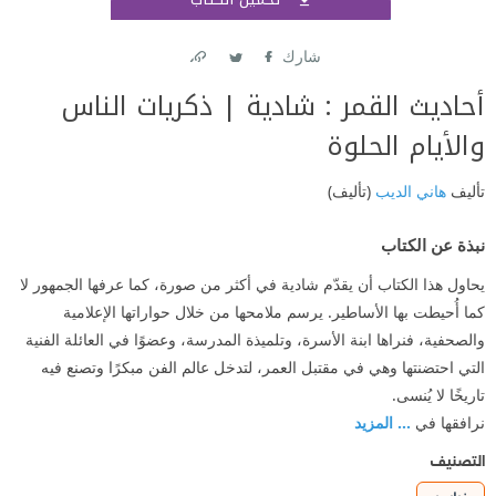
اشتر
شارك
Link
Twitter
Facebook
أحاديث القمر : شادية | ذكريات الناس
والأيام الحلوة
تأليف
هاني الديب
(تأليف)
نبذة عن الكتاب
يحاول هذا الكتاب أن يقدّم شادية في أكثر من صورة، كما عرفها الجمهور لا
كما أُحيطت بها الأساطير. يرسم ملامحها من خلال حواراتها الإعلامية
والصحفية، فنراها ابنة الأسرة، وتلميذة المدرسة، وعضوًا في العائلة الفنية
التي احتضنتها وهي في مقتبل العمر، لتدخل عالم الفن مبكرًا وتصنع فيه
تاريخًا لا يُنسى.
نرافقها في
... المزيد
التصنيف