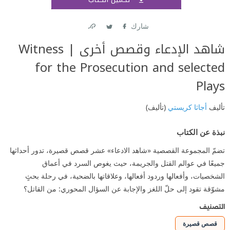
اشتر
شارك
Link
Twitter
Facebook
شاهد الإدعاء وقصص أخرى | Witness
for the Prosecution and selected
Plays
تأليف
أجاثا كريستي
(تأليف)
نبذة عن الكتاب
تضمّ المجموعة القصصية «شاهد الادعاء» عشر قصص قصيرة، تدور أحداثها
جميعًا في عوالم القتل والجريمة، حيث يغوص السرد في أعماق
الشخصيات، وأفعالها وردود أفعالها، وعلاقاتها بالضحية، في رحلة بحثٍ
مشوّقة تقود إلى حلّ اللغز والإجابة عن السؤال المحوري: من القاتل؟
التصنيف
قصص قصيرة