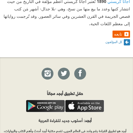
أجاثا كريستي
1890
تُعتبر أجاثا كريستي أعظم مؤلفة في التاريخ من حيث
انتشار كتبها وعدد ما بيع منها من نسخ، وهي -بلا جدال- أشهر مَن كتب
قصص الجريمة في القرن العشرين وفي سائر العصور. وقد تُرجمت رواياتها
إلى معظم اللغات الحية،
تابعه
كل المؤلفون
حمّل تطبيق أبجد مجاناً
أبجد
: أسلوب جديد للقراءة العربية
أبجد هو تطبيق القراءة رقم واحد في العالم العربي. تضم مكتبة أبجد أحدث وأهم الكتب والروايات،