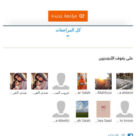
مراجعة جديدة
كل المراجعات
على رفوف الأبجديين
mouza aldarei
Hany Mahfouz
Hagar Salah
غروب السوالقة
شذى القرني
شذى القرني
Moza Alketbi
Meznah Salah
Salwa Saad
read to know
كل القرّاء