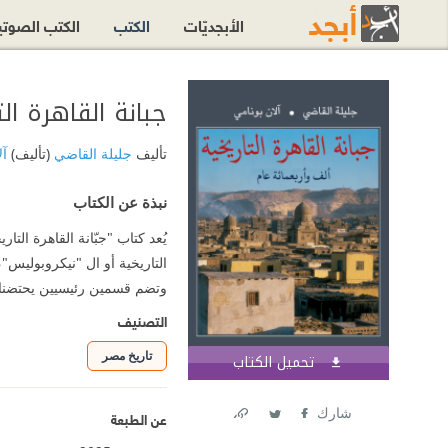
الأبجديّات
الكتب
الكتب الصوت
جبانة القاهرة الت
تأليف
جليلة القاضي
(تأليف)
آل
نبذة عن الكتاب
يُعد كتاب "جبّانة القاهرة الت
وتضم قسمين رئيسيين يحتضنان ك
التصنيف
تاريخ مصر
تحميل الكتاب
اشترك الآن
شارك
عن الطبعة
Link
Twitter
Facebook