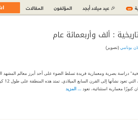
اش
ية
🎉 عيد ميلاد أبجد
المؤلفون
المقالات
جديد
اريخية : ألف وأربعمائة عام
ان بونامي
(تصوير)
اريخية" دراسة بصرية ومعمارية فريدة تسلط الضوء على أحد أبرز معالم المشهد الح
التاريخية أ
نوزًا معمارية استثنائية، تعود
... المزيد