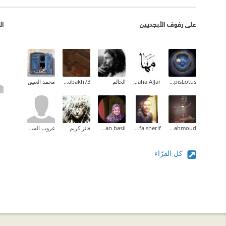
على رفوف الأبجديين
ال
LapisLotus
Maha AlJar
الحالم
s.eltabakh73
محمد العتيق
Sara Mahmoud
mostafa sherif
nourhan basil
فائز كريم
غروب السوالقة
كل القرّاء