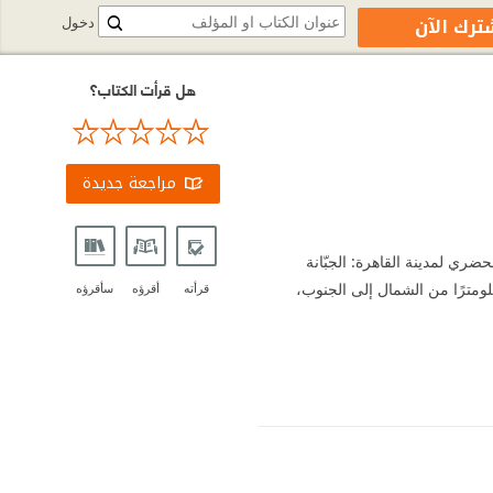
ترك الآن
دخول
هل قرأت الكتاب؟
مراجعة جديدة
ضري لمدينة القاهرة: الجبّانة
و ال "نيكروبوليس"، التي تعود نشأتها إلى القرن السابع الميلادي. تمتد هذه المنطقة على طول 12 كيلومترًا من الشمال إلى الجنوب،
قرأته
أقرؤه
سأقرؤه