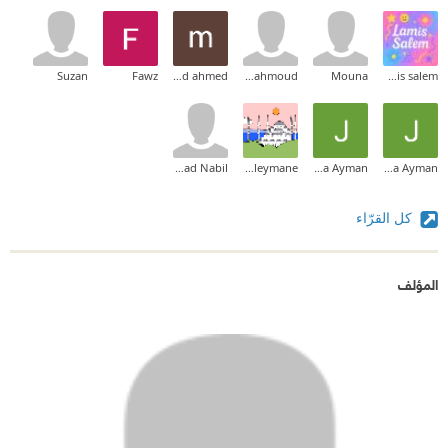
Suzan
Fawz
maxamad ahmed
Amira Mahmoud
Mouna
lamis salem
Sanad Nabil
Traore Souleymane
Jana Ayman
Jana Ayman
كل القرّاء
المؤلف