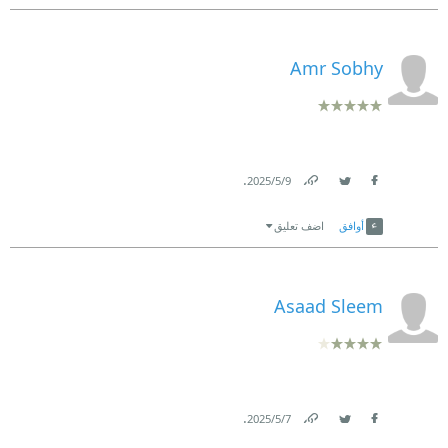
Amr Sobhy
.
9‏/5‏/2025
Link
Twitter
Facebook
أوافق
اضف تعليق
Asaad Sleem
.
7‏/5‏/2025
Link
Twitter
Facebook