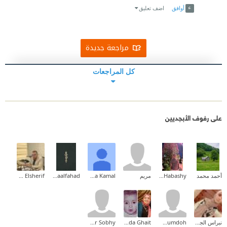
أوافق
اضف تعليق
مراجعة جديدة
كل المراجعات
على رفوف الأبجديين
أحمد محمد
Mohamed Habashy
مريم
Osama Kamal
Asmaalfahad
Mohamed Elsherif
نبراس الجيلاني
Ahmed Mumdoh
Ghada Ghait
Amr Sobhy