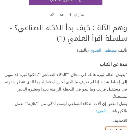
اشتر
شارك
Link
Twitter
Facebook
وهم الآلة : كيف بدأ الذكاء الصناعي؟ -
سلسلة اقرأ العلمي (1)
تأليف
مصطفى العدوي
(تأليف)
نبذة عن الكتاب
"يعيش العالم ثورة هائلة في مجال ""الذكاء الصناعي"". لكنها ثورة قد ‏تنتهي
إلى إحباط شديد إذا لم نعرف ما الذي أحرزناه فعليا، وما ‏الذي تنتظر حدوثه
في مستقبل قريب وما يبدو في اللحظة الراهنة ‏بعيدا ويعتبره البعض
مستحيلاً. ‏
يقول البعض إن آلات الذكاء الصناعي ليست أذكى من ""غلاية"" ‏تعمل
بالكهرباء،
... المزيد
التصنيف