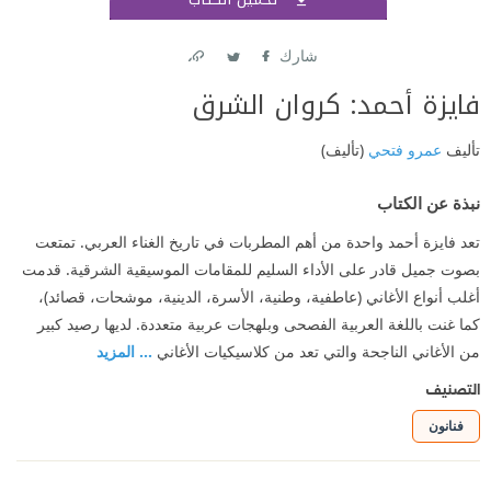
اشتر
شارك
Link
Twitter
Facebook
فايزة أحمد: كروان الشرق
تأليف
عمرو فتحي
(تأليف)
نبذة عن الكتاب
تعد فايزة أحمد واحدة من أهم المطربات في تاريخ الغناء العربي. تمتعت
بصوت جميل قادر على الأداء السليم للمقامات الموسيقية الشرقية. قدمت
أغلب أنواع الأغاني (عاطفية، وطنية، الأسرة، الدينية، موشحات، قصائد)،
كما غنت باللغة العربية الفصحى وبلهجات عربية متعددة. لديها رصيد كبير
من الأغاني الناجحة والتي تعد من كلاسيكيات الأغاني
... المزيد
التصنيف
فنانون