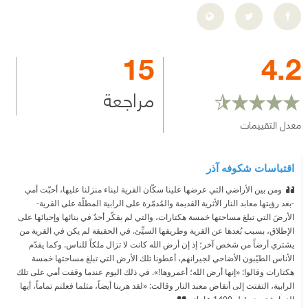
15
4.2
مراجعة
معدل التقييمات
اقتباسات شكوفه آذر
ومن بين الأراضي التي عرضها علينا سكّان القرية لبناء منزلنا عليها، أحبّت أمي
-بعد رؤيتها معابد النار الأثرية القديمة والمُدمّرة على الرابية المطلّة على القرية-
الأرضَ التي تبلغ مساحتها خمسة هكتارات، والتي لم يفكّر أحدٌ في بنائها وإحيائها على
الإطلاق، بسبب بُعدها عن القرية وطريقها السيِّئ. في الحقيقة لم يكن في القرية من
يشتري أرضاً من شخص آخر؛ إذ إن أرض الله كانت لا تزال ملكاً للناس. وكما يقدّم
الأناس الطيّبون الأضاحي لجيرانهم، أعطونا تلك الأرض التي تبلغ مساحتها خمسة
هكتارات وقالوا: «إنها أرض الله؛ أعمروها!». في ذلك اليوم عندما وقفت أمي على تلك
الرابية، التفتت إلى أنقاض معبد النار وقالت: «لقد هربنا أيضاً، مثلما فعلتم تماماً، أيها
الزرادشتيون، قبل 1400 عام!».‬‬‬