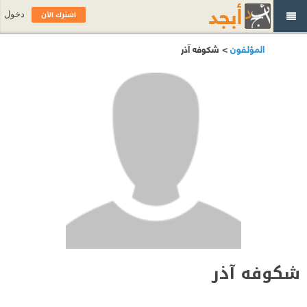
اشترك الآن
دخول
المؤلفون
> شكوفه آذر
شكوفه آذر