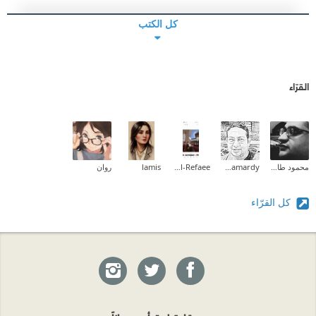
كل الكتب
القرّاء
محمود طارق إبراهيم
Mahmoud Shamardy
Fatma Al-Refaee
lamis
روان
كل القرّاء