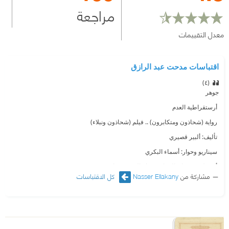
مراجعة
معدل التقييمات
اقتباسات مدحت عبد الرازق
(٤)‏
‫‏جوهر‏
‫ أرستقراطية العدم
‫ رواية (شحاذون ومتكابرون) .. فيلم (شحاذون ونبلاء)
‫ تأليف: ألبير قصيري
‫ سيناريو وحوار: أسماء البكري
‫ أشترك فى كتابة الحوار: حسام الدين زكريا
مشاركة من
Nasser Ellakany
كل الاقتباسات
‫ إخراج: أسماء البكري
‫ □□ جوهر: صلاح السعدني