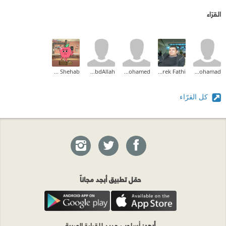
القرّاء
Tarek Shehab
Ahmed AbdAllah
amr mohamed
Tarek Fathi
Sherif Mohamad
كل القرّاء
حمّل تطبيق أبجد مجاناً
أبجد
: أسلوب جديد للقراءة العربية