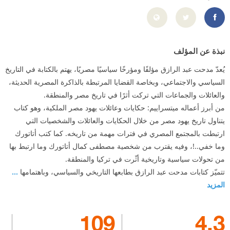
ttps://www.facebook.com/profile.php?id=100044284846825
نبذة عن المؤلف
يُعدّ مدحت عبد الرازق مؤلفًا ومؤرخًا سياسيًا مصريًا، يهتم بالكتابة في التاريخ
السياسي والاجتماعي، وبخاصة القضايا المرتبطة بالذاكرة المصرية الحديثة،
والعائلات والجماعات التي تركت أثرًا في تاريخ مصر والمنطقة.
من أبرز أعماله ميتسراييم: حكايات وعائلات يهود مصر الملكية، وهو كتاب
يتناول تاريخ يهود مصر من خلال الحكايات والعائلات والشخصيات التي
ارتبطت بالمجتمع المصري في فترات مهمة من تاريخه. كما كتب أتاتورك
وما خفي..!، وفيه يقترب من شخصية مصطفى كمال أتاتورك وما ارتبط بها
من تحولات سياسية وتاريخية أثّرت في تركيا والمنطقة.
تتميّز كتابات مدحت عبد الرازق بطابعها التاريخي والسياسي، وباهتمامها
...
المزيد
109
4.3