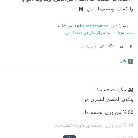
والكسل، وضعف اليقين.
مشاركة من
Heba mohammed
، من كتاب
خفف وزنك: الصحة والجمال في ثلاثة أشهر
22‏/2‏/2022
Link
Twitter
Facebook
أوافق
مكونات جسمك:
‫يتكون الجسم البشري من:
‫60 % من وزن الجسم ماء
‫18 % من وزن الجسم بروتين «عضلات»