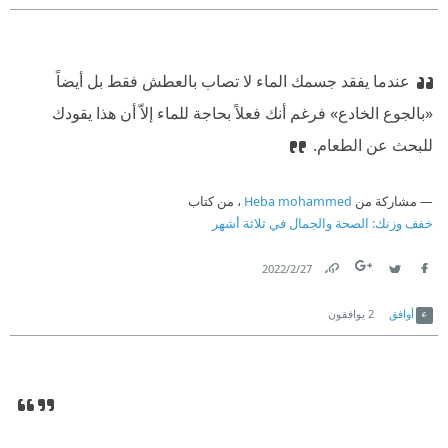
عندما يفقد جسمك الماء لا تصاب بالعطش فقط بل أيضاً
«بالجوع الخادع» فرغم أنك فعلاً بحاجة للماء إلاّ أن هذا يقودك
للبحث عن الطعام.
مشاركة من
Heba mohammed
، من كتاب
خفف وزنك: الصحة والجمال في ثلاثة أشهر
27‏/2‏/2022
Link
Twitter
Facebook
أوافق
2
يوافقون