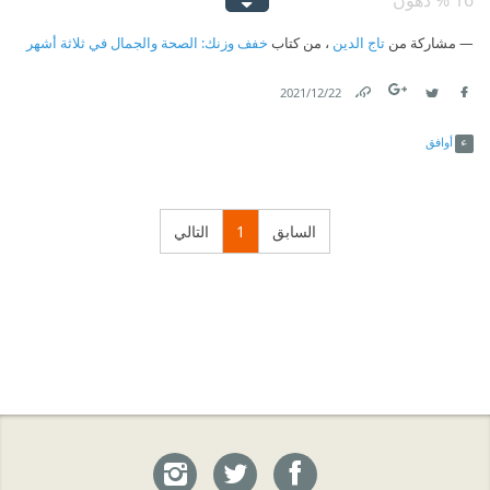
‫16 % دهون
‫6 % مواد معدنية وأشياء أخرى
مشاركة من
تاج الدين
، من كتاب
خفف وزنك: الصحة والجمال في ثلاثة أشهر
22‏/12‏/2021
Link
Twitter
Facebook
أوافق
السابق
1
التالي