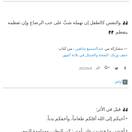
والنفس كالطفل إن تهمله شبَّ على
‫ حب الرضاع وإن تفطمه
ينفطم
مشاركة من
عبدالسميع شاهين
، من كتاب
خفف وزنك: الصحة والجمال في ثلاثة أشهر
8‏/6‏/2023
Link
Twitter
Facebook
أوافق
قيل في الأثر:
⁠‫• أحبكم إلى الله أقلكم طعاماً، وأخفكم بدناً.
⁠‫• أخشى ما خشيت على أمتي: كبر البطن، ومداومة النوم،