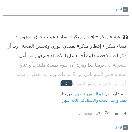
Link
Twitter
Facebook
أوافق
عشاء مبكر + إفطار مبكر= تسارع عملية حرق الدهون ‫ •
عشاء مبكر + إفطار مبكر= نقصان الوزن وتحسن الصحة ‫ أريد أن
أذكر لك ملاحظة طبية أجمع عليها الأطباء جميعهم من أول
البشرية إلى يومنا هذا وهي: ‫ أن النوم بمعدة مليئة...أي تناول
الطعام قبيل النوم بأقل من 3 ساعات يزيد من خطر الإصابة
بأمراض شتى من بينها السرطان
مشاركة من
عبدالسميع شاهين
، من كتاب
خفف وزنك: الصحة والجمال في ثلاثة أشهر
8‏/6‏/2023
Link
Twitter
Facebook
أوافق