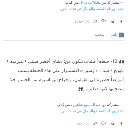
مشاركة من
Kuzey Yıldız
، من كتاب
خفف وزنك: الصحة والجمال في ثلاثة أشهر
29‏/1‏/2022
Link
Twitter
Facebook
أوافق
1
يوافقون
10- خلطة أعشاب تتكون من: «شاي أخضر صيني + ميرمية +
بابونج + سنا + دارسين».
‫ الاستمرار على هذه الخلطة يسبب
أمراضاً خطيرة في القولون، وإخراج البوتاسيوم من الجسم، فلا
ينصح بها لأنها خطيرة.
مشاركة من
عبدالسميع شاهين
، من كتاب
خفف وزنك: الصحة والجمال في ثلاثة أشهر
9‏/6‏/2023