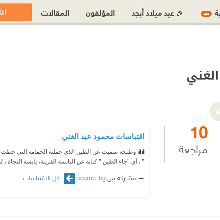
اش
ية
🎉 عيد ميلاد أبجد
المؤلفون
المقالات
جديد
الغني
10
اقتباسات محمود عبد الغني
مراجعة
وطنجة سميت عن الطين الذي حملته الحمامة التي حطت 
" ، أي "جاء الطين " كناية عن اليابسة القريبة، يابسة النجاة 
مشاركة من
soumia bg
كل الاقتباسات