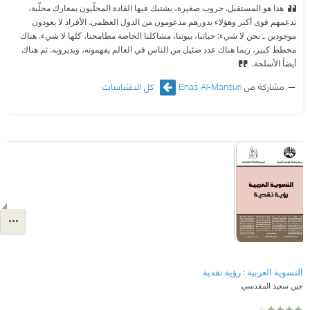
هذا هو المستقبل. حروب صغيرة، يشتبك فيها القادة المحلّيون بمعارك محلّية،
تدعمهم قوى أكبر وهؤلاء بدورهم مدعومون من الدول العظمى. الأفراد لا يعودون
موجودين ـ نحن لا شيء: حياتنا، بيوتنا، مشاكلنا الخاصة مطامحنا، كلها لا شيء. هناك
مخطط كبير، ربما هناك عدد ضئيل من الناس في العالم يفهمونه، ويديرونه. ثم هناك
أيضاً الأسلحة.
مشاركة من
Enas Al-Mansuri
كل الاقتباسات
النسوية العربية : رؤية نقدية
جين سعيد المقدسي