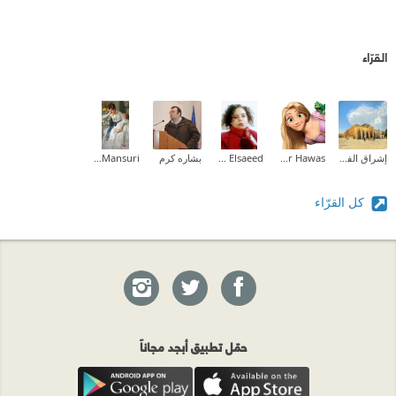
القرّاء
إشراق الفطافطة (Ishraq Abdelrahman)
Hadeer Hawas
Wafaa Elsaeed
بشاره كرم
Enas Al-Mansuri
كل القرّاء
حمّل تطبيق أبجد مجاناً