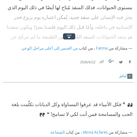
مستوى الحيوانات، فذلك المنفذ مُتاح لها أيضًا في ذلك اليوم الذي
يعثر فيه الإنسان على منفذ جديد، يُمكن اعتباره يوم بزوغ فجر
الإنسانية في داخله، وأمّا قبل ذلك اليوم فلسنا بشرًا ويكون منفذنا
هو منفذ الحيوانات، المنفذ المُعطى من الطبيعة ما لم نترفّع عن
هذا ونتجاوزه، نكون حقيقة عند مستوى الحيوانات، ولا نكون بشرًا
مشاركة من
Fatma
، من كتاب
من الجنس إلى أعلى مراحل الوعي
إلا من حيث المظهر فقط، إذ نلبس مثل البشر، ونتحدث لغة
22‏/6‏/2026
البشر، ولكننا في الداخل وفي الجوهر نكون مثل الحيوانات ولن
Link
Twitter
Facebook
نُصبح أكثر من ذلك، ولهذا
أوافق
❞ فكل الأنبياء قد عرفوا المساواة وكل الديانات تكلّمت بلغة
الحب والمسامحة فمن أنت لكي لا تسامح!‏ ❝
مشاركة من
Mona ALfares
، من كتاب
الشجاعة