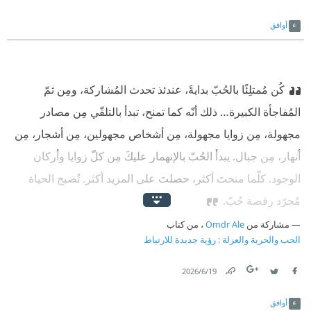
Link
Twitter
Facebook
أوافق
كُن مُمتلِئًا بالحُبّ بدايةً، عندئذ تحدث المُشاركة، ومِن ثمّ
المُفاجأة الكبيرة… ذلك أنّه كما تمنح، تبدأ بالتلقّي مِن مصادر
مجهولة، مِن زوايا مجهولة، مِن أشخاص مجهولين، مِن أشجار، مِن
أنهار، مِن جبال. يبدأ الحُبّ بالإنهمار عليكَ مِن كلّ زوايا وأركان
الوجود. كلّما منحتَ أكثر، حصلتَ على المزيد أكثر. تُصبح الحياة
مُجرّد رقصة حُبّ.
مشاركة من
Omdr Ale
، من كتاب
الحب والحرية والعزلة : رؤية جديدة للارتباط
19‏/6‏/2026
Link
Twitter
Facebook
أوافق