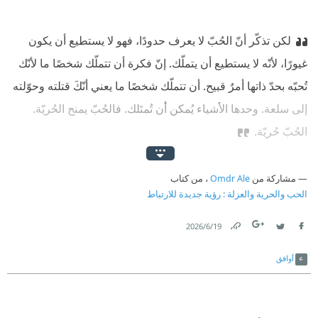
لكن تذكّر أنّ الحُبّ لا يعرف حدودًا، فهو لا يستطيع أن يكون
غيورًا، لأنّه لا يستطيع أن يتملّك. إنّ فكرة أن تتملّك شخصًا ما لأنّك
تُحبّه بحدّ ذاتها أمرٌ قبيح. أن تتملّك شخصًا ما يعني أنّكَ قتلته وحوّلته
إلى سلعة.
‫ وحدها الأشياء يُمكن أن تُمتَلك. فالحُبّ يمنح الحُريّة.
الحُبّ حُريّة.
مشاركة من
Omdr Ale
، من كتاب
الحب والحرية والعزلة : رؤية جديدة للارتباط
19‏/6‏/2026
Link
Twitter
Facebook
أوافق