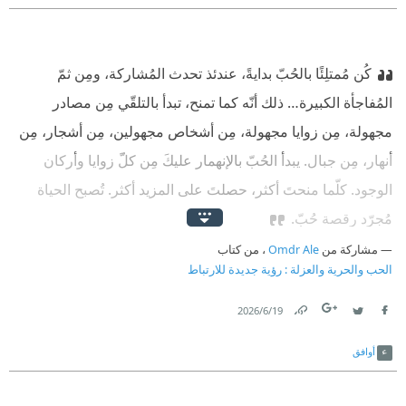
كُن مُمتلِئًا بالحُبّ بدايةً، عندئذ تحدث المُشاركة، ومِن ثمّ
المُفاجأة الكبيرة… ذلك أنّه كما تمنح، تبدأ بالتلقّي مِن مصادر
مجهولة، مِن زوايا مجهولة، مِن أشخاص مجهولين، مِن أشجار، مِن
أنهار، مِن جبال. يبدأ الحُبّ بالإنهمار عليكَ مِن كلّ زوايا وأركان
الوجود. كلّما منحتَ أكثر، حصلتَ على المزيد أكثر. تُصبح الحياة
مُجرّد رقصة حُبّ.
مشاركة من
Omdr Ale
، من كتاب
الحب والحرية والعزلة : رؤية جديدة للارتباط
19‏/6‏/2026
Link
Twitter
Facebook
أوافق