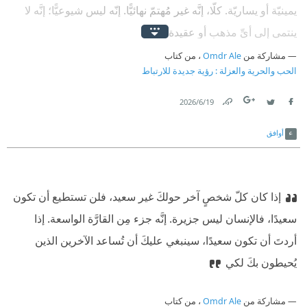
يمينيّة أو يساريّة. كلّا، إنَّه غير مُهتمّ نهائيًّا. إنّه ليس شيوعيًّا؛ إنَّه لا
ينتمي إلى أيِّ مذهب أو عقيدة
مشاركة من
Omdr Ale
، من كتاب
الحب والحرية والعزلة : رؤية جديدة للارتباط
19‏/6‏/2026
Link
Twitter
Facebook
أوافق
إذا كان كلّ شخصٍ آخر حولكَ غير سعيد، فلن تستطيع أن تكون
سعيدًا، فالإنسان ليس جزيرة. إنَّه جزء مِن القارَّة الواسعة. إذا
أردتَ أن تكون سعيدًا، سينبغي عليكَ أن تُساعد الآخرين الذين
يُحيطون بكَ لكي
مشاركة من
Omdr Ale
، من كتاب