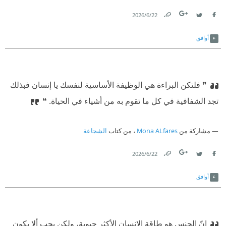
22‏/6‏/2026
Link
Twitter
Facebook
أوافق
❞ فلتكن البراءة هي الوظيفة الأساسية لنفسك يا إنسان فبذلك
تجد الشفافية في كل ما تقوم به من أشياء في الحياة. ❝
مشاركة من
Mona ALfares
، من كتاب
الشجاعة
22‏/6‏/2026
Link
Twitter
Facebook
أوافق
إنّ الجنس هو طاقة الإنسان الأكثر حيوية، ولكن يجب ألا يكون