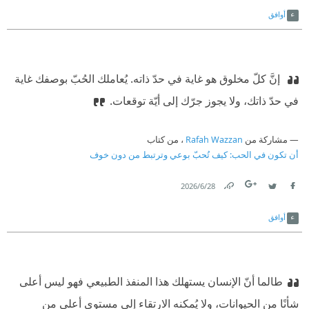
Link
Twitter
Facebook
أوافق
‫ إنَّ كلّ مخلوق هو غاية في حدّ ذاته. يُعاملك الحُبّ بوصفك غاية
في حدّ ذاتك، ولا يجوز جرّك إلى أيّة توقعات.
مشاركة من
Rafah Wazzan
، من كتاب
أن تكون في الحب: كيف تُحبّ بوعي وترتبط من دون خوف
28‏/6‏/2026
Link
Twitter
Facebook
أوافق
طالما أنّ الإنسان يستهلك هذا المنفذ الطبيعي فهو ليس أعلى
شأنًا من الحيوانات، ولا يُمكنه الارتقاء إلى مستوى أعلى من