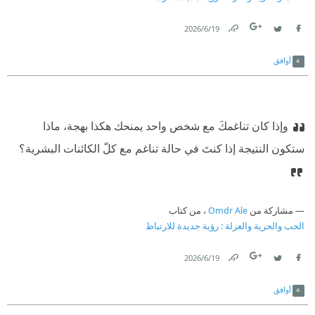
19‏/6‏/2026
Link
Twitter
Facebook
أوافق
وإذا كان تناغمكَ مع شخص واحد يمنحك هكذا بهجة، ماذا
ستكون النتيجة إذا كنتَ في حالة تناغم مع كلّ الكائنات البشرية؟
مشاركة من
Omdr Ale
، من كتاب
الحب والحرية والعزلة : رؤية جديدة للارتباط
19‏/6‏/2026
Link
Twitter
Facebook
أوافق