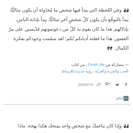
وفي اللحظة التي يبدأ فيها شخص ما مُحاولة أن يكون مثاليًّا،
يبدأ بالتوقّع بأن يكون كلّ شخصٍ آخر مثاليًّا. يبدأ بإدانة الناس،
بإذلالهم. هذا ما كان يقوم به كلّ مَن دعوتمونهم قدّيسين على مرّ
العصور. هذا ما فعلته أديانكم لكم؛ لقد سمّمت وجودكم بفكرة
الكمال.
مشاركة من
Omdr Ale
، من كتاب
الحب والحرية والعزلة : رؤية جديدة للارتباط
19‏/6‏/2026
Link
Twitter
Facebook
أوافق
وإذا كان تناغمكَ مع شخص واحد يمنحك هكذا بهجة، ماذا