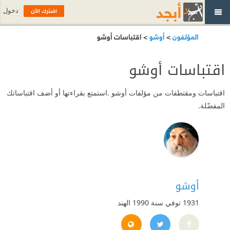
اشترك الآن
دخول
المؤلفون
>
أوشو
> اقتباسات أوشو
اقتباسات أوشو
اقتباسات ومقتطفات من مؤلفات أوشو .استمتع بقراءتها أو أضف اقتباساتك
المفضّلة.
أوشو
1931 توفي سنة 1990
الهند
http://www.oshoworld.com
https://twitter.com/oshoArb