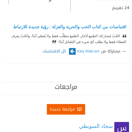
24
تقييم
اقتباسات من كتاب الحب والحرية والعزلة : رؤية جديدة للارتباط
‫ الحُبّ مُشاركة؛ الطمع ادّخار. الطمع يتطلّب فقط ولا يُعطي أبدًا، والحُبّ يعرف
العطاء فقط ولا يطلب أيّ شيء في المُقابل أبدًا؛
مشاركة من
كل الاقتباسات
Katy Makram
مراجعات
مراجعة جديدة
سجاد السويطي