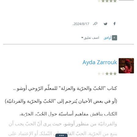
.
17‏/8‏/2024
Link
Twitter
Facebook
أوافق
اضف تعليق
Ayda Zarrouk
كتاب "الحُبّ والحرّية والعزلة" للمعلّم الرّوحي أوشو ..
(أو في بعض الأحيان يُترجم إلى "الحُبّ والحرّية والفردانيّة)
الكتاب يناقش مفاهيم أساسيّة حول الحُبّ، الحرّية،
والفردانيّة من منظور أوشو، حيث يرى أنّ الحبّ يجب أن
ينبع من الحرّية. الحبّ القائم على التّملكـ أو الإعتماد على