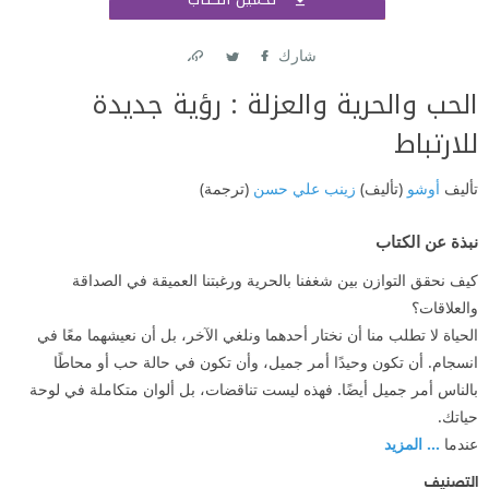
اشتر
شارك
Link
Twitter
Facebook
الحب والحرية والعزلة : رؤية جديدة
للارتباط
تأليف
أوشو
(تأليف)
زينب علي حسن
(ترجمة)
نبذة عن الكتاب
كيف نحقق التوازن بين شغفنا بالحرية ورغبتنا العميقة في الصداقة
والعلاقات؟
الحياة لا تطلب منا أن نختار أحدهما ونلغي الآخر، بل أن نعيشهما معًا في
انسجام. أن تكون وحيدًا أمر جميل، وأن تكون في حالة حب أو محاطًا
بالناس أمر جميل أيضًا. فهذه ليست تناقضات، بل ألوان متكاملة في لوحة
حياتك.
عندما
... المزيد
التصنيف