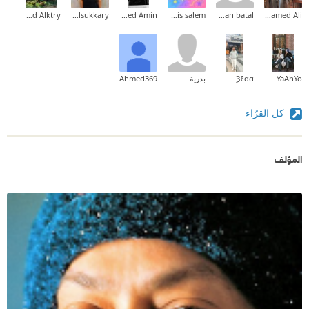
Ahmed Alktry
Ahmed Elsukkary
Mouncef Mohammed Amin
lamis salem
beissan batal
Mohamed Ali
YaAhYo
Ȝℓαα
بدرية
Ahmed369
كل القرّاء
المؤلف