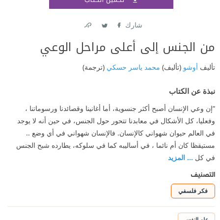
اشتر
شارك
Link
Twitter
Facebook
من الجنس إلى أعلى مراحل الوعي
تأليف
أوشو
(تأليف)
محمد ياسر حسكي
(ترجمة)
نبذة عن الكتاب
“إن وعي الإنسان أصبح أكثر جنسوية، أما أغانينا وقصائدنا ورسوماتنا ،
وفعليا، كل الأشكال في معابدنا تتحور حول الجنس، في حين أنه لا يوجد
في العالم حيوان شهواني كالإنسان. فالإنسان شهواني في أي وضع ..
مستيقظا كان أم نائما ، في أساليبه كما في سلوكه، يطارده شبح الجنس
في كل
... المزيد
التصنيف
فكر فلسفي
علم النفس