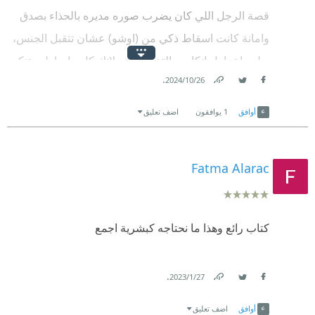
قصة الرجل اللي كان يضرب صوره مديره بالحذاء بصدق
وامانة كانت اسقاط ذكي من (اوشو) عشان تتقبل الجنس،
بدل ما تحاول انكاره والتخلص منه لانك كل ما حاولت تنكر
.
26‏/10‏/2024
شيء راح يتضاعف ويزيد
Link
Twitter
Facebook
على العموم كتاب رائع، وهذي المره الثانية اللي اقراه،
أوافق
1
يوافقون
اضف تعليق
انصحكم فيه
Fatma Alarac
كتاب رائع وهذا ما نحتاجه كبشرية اجمع
.
27‏/1‏/2023
Link
Twitter
Facebook
أوافق
اضف تعليق