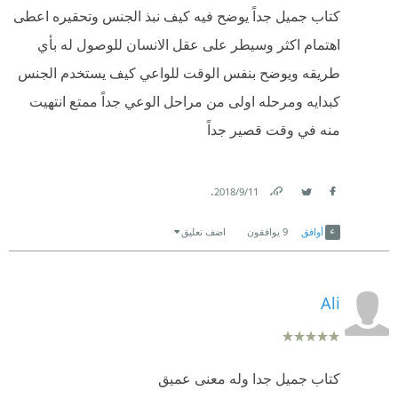
كتاب جميل جداً يوضح فيه كيف نبذ الجنس وتحقيره اعطى
اهتمام اكثر وسيطر على عقل الانسان للوصول له بأي
طريقه ويوضح بنفس الوقت للواعي كيف يستخدم الجنس
كبدايه ومرحله اولى من مراحل الوعي جداً ممتع انتهيت
منه في وقت قصير جداً
.
11‏/9‏/2018
Link
Twitter
Facebook
أوافق
9
يوافقون
اضف تعليق
Ali
كتاب جميل جدا وله معنى عميق