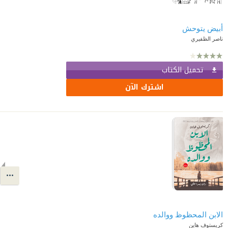
أبيض يتوحش
ناصر الظفيري
تحميل الكتاب
اشترك الآن
الابن المحظوظ ووالده
كريستوف هاين