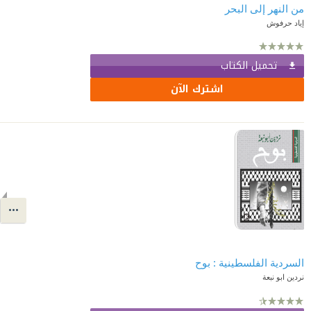
من النهر إلى البحر
إياد حرفوش
تحميل الكتاب
اشترك الآن
السردية الفلسطينية : بوح
نردين ابو نبعة