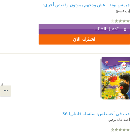
جيمس بوند - عش ودعهم يموتون وقصص أخرى: الجزء الأول
إيان فليمنج
تحميل الكتاب
اشترك الآن
حب في أغسطس: سلسلة فانتازيا 36
أحمد خالد توفيق