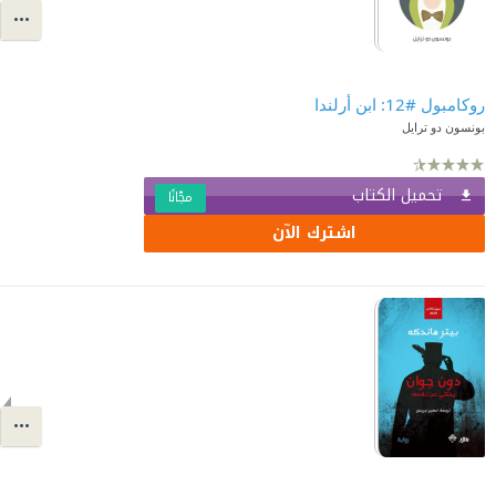
روكامبول #12: ابن أرلندا
بونسون دو ترايل
تحميل الكتاب
مجّانًا
اشترك الآن