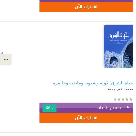
اشترك الآن
حياة الشرق؛ دُوله وشعوبه وماضيه وحاضره
محمد لطفي جمعة
تحميل الكتاب
مجّانًا
اشترك الآن