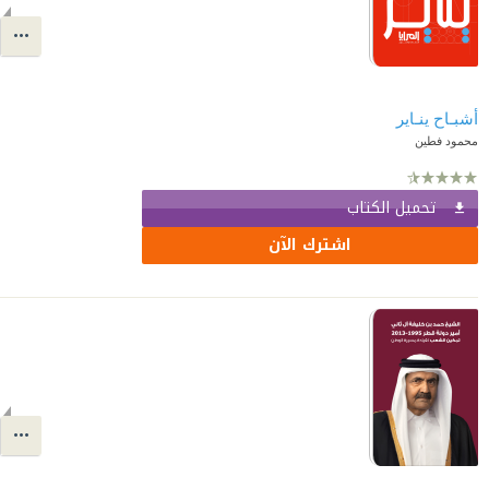
أشبـاح ينـاير
محمود فطين
تحميل الكتاب
اشترك الآن