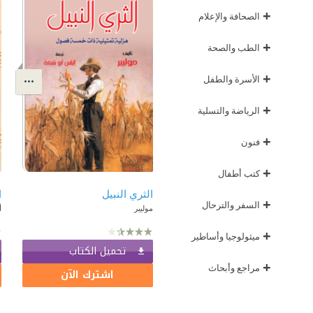
+
الصحافة والإعلام
+
الطب والصحة
+
الأسرة والطفل
+
الرياضة والتسلية
+
فنون
+
كتب أطفال
الثري النبيل
ا
+
السفر والترحال
موليير
أ
+
ميثولوجيا وأساطير
تحميل الكتاب
+
مراجع وأبحاث
اشترك الآن