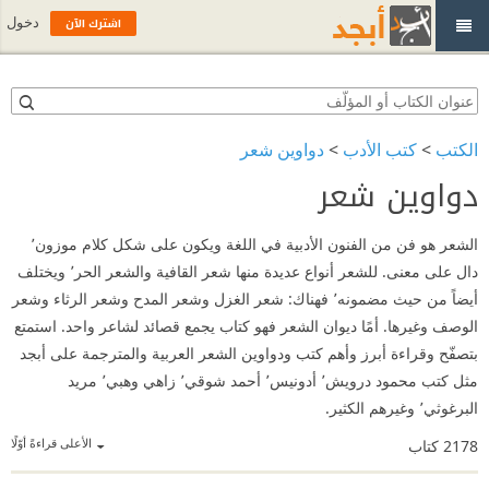
اشترك الآن
دخول
الكتب
>
كتب الأدب
>
دواوين شعر
دواوين شعر
الشعر هو فن من الفنون الأدبية في اللغة ويكون على شكل كلام موزون٬
دال على معنى. للشعر أنواع عديدة منها شعر القافية والشعر الحر٬ ويختلف
أيضاً من حيث مضمونه٬ فهناك: شعر الغزل وشعر المدح وشعر الرثاء وشعر
الوصف وغيرها. أمًا ديوان الشعر فهو كتاب يجمع قصائد لشاعر واحد. استمتع
بتصفّح وقراءة أبرز وأهم كتب ودواوين الشعر العربية والمترجمة على أبجد
مثل كتب محمود درويش٬ أدونيس٬ أحمد شوقي٬ زاهي وهبي٬ مريد
البرغوثي٬ وغيرهم الكثير.
الأعلى قراءةً أوّلًا
2178
كتاب