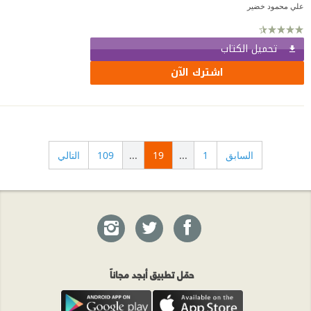
علي محمود خضير
تحميل الكتاب
اشترك الآن
السابق
1
...
19
...
109
التالي
حمّل تطبيق أبجد مجاناً