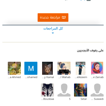
مراجعة جديدة
كل المراجعات
على رفوف الأبجديين
Aya Ahmed
Mahmoud Mohamed
Amany Kamal
Nahla Z Abdul Wahab
Kareem M. AbdelAzeem
Hamie Zainab
Nour Bousbaa
S
Setar
Ayesha Al Suwaidi