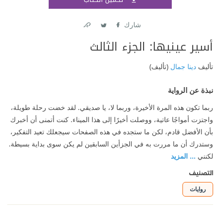
اشتر
شارك
Link
Twitter
Facebook
أسير عينيها: الجزء الثالث
تأليف
دينا جمال
(تأليف)
نبذة عن الرواية
ربما تكون هذه المرة الأخيرة، وربما لا، يا صديقي. لقد خضت رحلة طويلة،
واجتزت أمواجًا عاتية، ووصلت أخيرًا إلى هذا الميناء. كنت أتمنى أن أخبرك
بأن الأفضل قادم، لكن ما ستجده في هذه الصفحات سيجعلك تعيد التفكير،
وستدرك أن ما مررت به في الجزأين السابقين لم يكن سوى بداية بسيطة.
لكنني
... المزيد
التصنيف
روايات