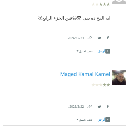
ايه الفخ ده بقى 🙊😂فين الجزء الرابع🥺
.
23‏/12‏/2024
Link
Twitter
Facebook
أوافق
اضف تعليق
Maged Kamal Kamel
.
22‏/3‏/2025
Link
Twitter
Facebook
أوافق
اضف تعليق