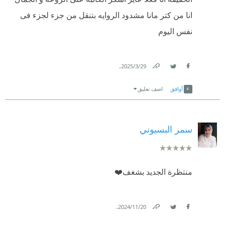
انا من كتر مانا مشدود الروايه بتنقل من جزء لجزء فى
نفس اليوم
.
29‏/3‏/2025
Link
Twitter
Facebook
أوافق
اضف تعليق
سمر البسيوني
منتظرة الجديد بشغف❤️
.
20‏/11‏/2024
Link
Twitter
Facebook