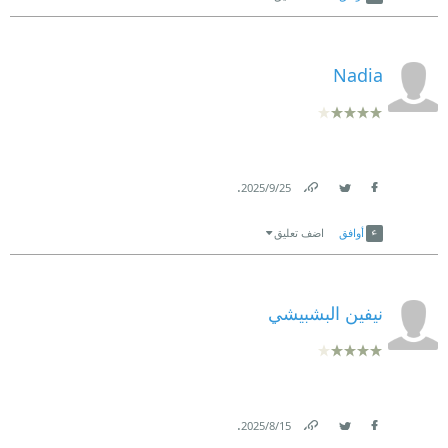
Nadia
.
25‏/9‏/2025
Link
Twitter
Facebook
أوافق
اضف تعليق
نيفين البشبيشي
.
15‏/8‏/2025