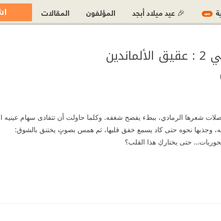
اش
ية
🎉 عيد ميلاد أبجد
المؤلفون
المقالات
جديد
اندين
ات شعرها الرمادي، ببطء يفضح شغفه. وكلما حاولت أن تتفادى سهام عينيه المعل
ه، وجذبها نحوه حتى كاد يسمع خفق قلبها، ثم همس بصوتٍ يختنق بالشوق:
حوريات… حتى يختاركِ هذا القلب؟