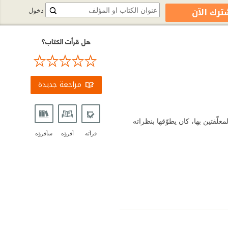
ترك الآن
دخول
هل قرأت الكتاب؟
مراجعة جديدة
ّقتين بها، كان يطوّقها بنظراته
قرأته
أقرؤه
سأقرؤه