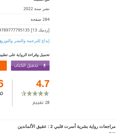
نشر سنة 2022
284 صفحة
[ردمك 13] 9789777795135
إبداع للترجمة والنشر والتوزيع
تحميل وقراءة الرواية على تطبيق
تحميل الكتاب
6
4.7
م
28
تقييم
مراجعات رواية بشرية أسرت قلبي 2 : عقيق الألماندين