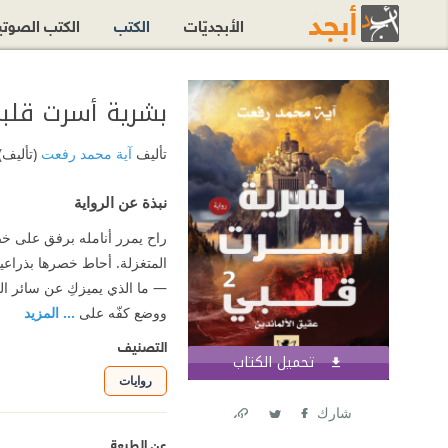
الأبجديّات
الكتب
الكتب الصوت
بشرية أسرت قلبي 2 : عقيق الألم
تأليف
آية محمد رفعت
(تأليف)
نبذة عن الرواية
راح يمرر أنامله برفق على خصل
المتغزلة. أحاط خصرها بذراعي
— ما الذي يميزكِ عن سائر ال
ووضع كفّه على
... المزيد
التصنيف
تحميل الكتاب
اشترك الآن
روايات
شارك
Link
Twitter
Facebook
عن الطبعة