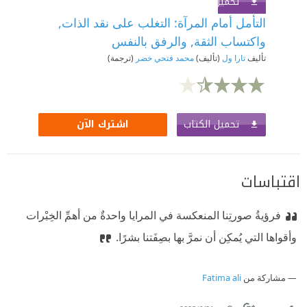
تحميل الكتاب
اشترك الآن
التأمل أمام المرآة: التغلب على نقد الذات,
واكتساب الثقة, والرفق بالنفس
تأليف
تارا ول
(تأليف)
محمد فتحي خضر
(ترجمة)
تحميل الكتاب
اشترك الآن
اقتباسات
فرؤيةُ صورتِنا المنعكسة في المرايا واحدةٌ من أهمِّ الخِبْرات
وأقواها التي يُمكِن أن نمرَّ بها بصِفَتنا بشرًا.
مشاركة من
Fatima ali