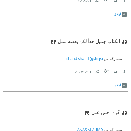
21‏/6‏/2025
Link
Twitter
Facebook
أوافق
الكتاب جميل جداً
لكن بعضه ممل
مشاركة من
shahd shahd (gshsjs)
11‏/12‏/2023
Link
Twitter
Facebook
أوافق
گر٠٠خس على
مشاركة من
ANAS ALAHMD