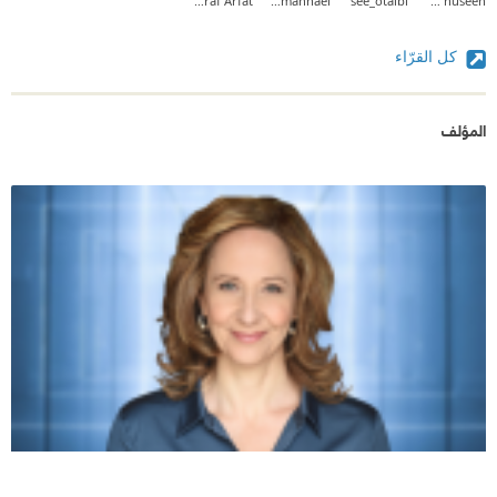
Ashraf Arfat
Hanan Almannaei
see_otaibi
zahraa huseen
كل القرّاء
المؤلف