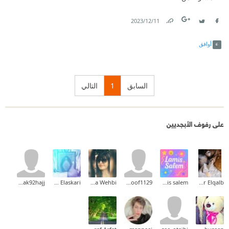
11‏/12‏/2023
Link
Twitter
Facebook
أوافق
السابق
1
التالي
على رفوف الأبجديين
tabarak92hajj
Ahmed Elaskari
Mirna Wehbi
hanoof1129
lamis salem
Noor Elqalb