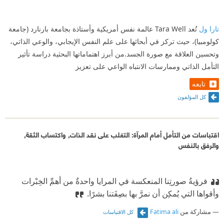
تارا ول
تُعد Tara Well عالمة نفس أمريكية وأستاذة بجامعة بارنارد (جامعة
كولومبيا)، حيث تركز في أبحاثها على علم النفس الإيجابي، والوعي الذاتي،
وتحسين العلاقة مع صورة الجسد.من أبرز اهتماماتها البحثية دراسة تأثير
التأمل الذاتي وممارسات الانتباه الواعي على تعزيز
تابعه
كل المؤلفون
اقتباسات من التأمل أمام المرآة: التغلب على نقد الذات, واكتساب الثقة,
والرفق بالنفس
فرؤيةُ صورتِنا المنعكسة في المرايا واحدةٌ من أهمِّ الخِبْرات
وأقواها التي يُمكِن أن نمرَّ بها بصِفَتنا بشرًا.
مشاركة من
Fatima ali
كل الاقتباسات