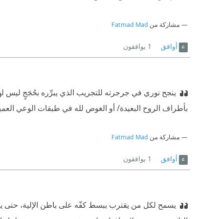
مشاركة من
Fatmad Mad
أوافق
1
يوافقون
ينجح نوري في جرجرته للتجريب الذي يبرِّره بحُجَجٍ ليس له
بأطراف الروح البعيدة/ أو الغوص لله في طبقات الوعي العميقة
مشاركة من
Fatmad Mad
أوافق
1
يوافقون
يسمح لكل من يقترب ببسط كفّه على باطن الإلية، حتى يمل