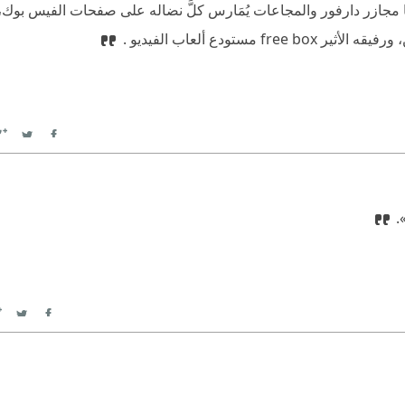
جازر دارفور والمجاعات يُمَارس كلَّ نضاله على صفحات الفيس بوك، أم
ستودع ألعاب الفيديو .
witter
Facebook
».
itter
Facebook