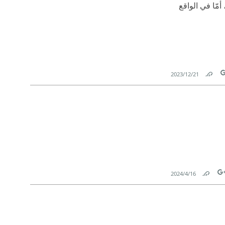
ّا في الواقع
21‏/12‏/2023
Link
T
16‏/4‏/2024
Link
Tw