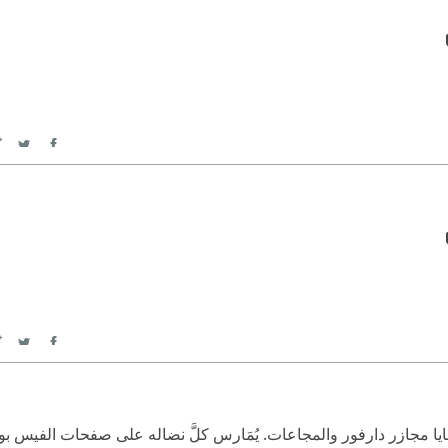
itter
Facebook
itter
Facebook
 مجازر دارفور والمجاعات. يُمَارس كلَّ نضاله على صفحات الفيس بوك