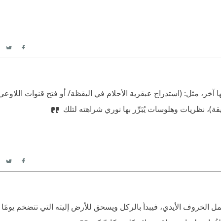
itter
acebook
ا آخر، مثل: (استدراج عبقرية الأحلام في اليقظة/ أو فتح قنوات اللاوعي/
)، نظريات وهلوسات يُبَرِّر بها نوري شراهته لتلك
itter
acebook
 الخروف الأيدي، فيبدأ بالركل ويسحق للأرض إليته التي تتضخم يومًا 