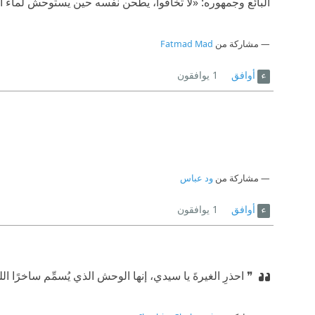
البائع وجمهوره: «لا تخافوا، يطحن نفسه حين يستوحش لماء الف
مشاركة من
Fatmad Mad
أوافق
1
يوافقون
مشاركة من
ود عباس
أوافق
1
يوافقون
❞ احذرِ الغيرةَ يا سيدي، إنها الوحش الذي يُسمِّم ساخرًا الل