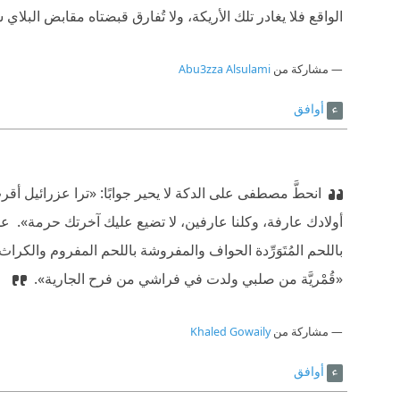
الواقع فلا يغادر تلك الأريكة، ولا تُفارق قبضتاه مقابض البلاي ستيشن، ورفيقه الأثير e box
مشاركة من
Abu3zza Alsulami
أوافق
انحطَّ مصطفى على الدكة لا يحير جوابًا: «ترا عزرائيل أق
أولادك عارفة، وكلنا عارفين، لا تضيع عليك آخرتك حرمة».
‫ ع
باللحم المُتَوَرِّدة الحواف والمفروشة باللحم المفروم والكر
«قُمْريَّة من صلبي ولدت في فراشي من فرح الجارية».
مشاركة من
Khaled Gowaily
أوافق