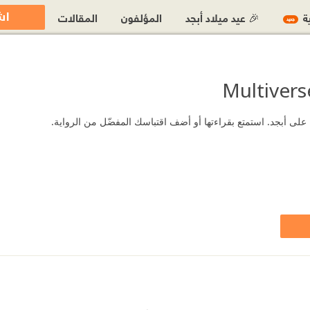
اش
ية
🎉 عيد ميلاد أبجد
المؤلفون
المقالات
جديد