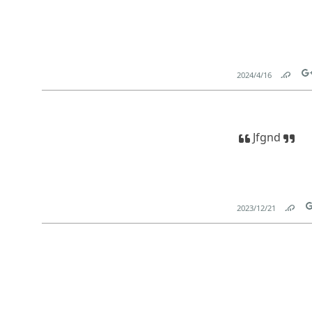
16‏/4‏/2024
Link
Tw
Jfgnd
21‏/12‏/2023
Link
T