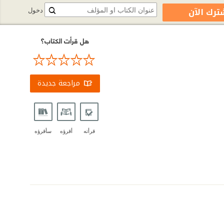
ترك الآن
دخول
هل قرأت الكتاب؟
مراجعة جديدة
قرأته
أقرؤه
سأقرؤه