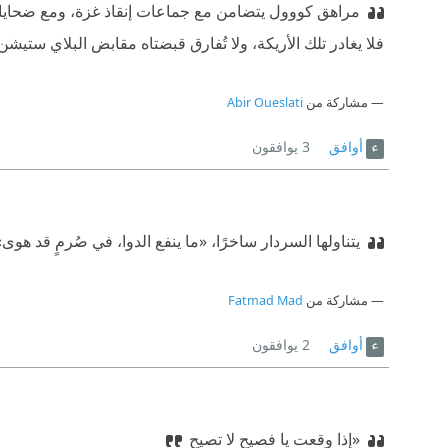
مراهق كووول يتضامن مع جماعات إنقاذ غزة، ومع ضحايا م
فلا يغادر تلك الأريكة، ولا تُفارق قبضتاه مقابض البلاي ستيشن، ورفيقه الأثير free box م
مشاركة من
Abir Oueslati
أوافق
3
يوافقون
يتناولها السردار ساخرًا، «ما ينفع الدوا، في صُرمٍ قد هوى
مشاركة من
Fatmad Mad
أوافق
2
يوافقون
«إذا وقعت يا فصيح لا تصيح