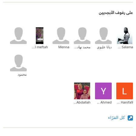
على رفوف الأبجديين
Karam Salama
ديانا عليوي
محمد نهاد الكاشف
Menna
ebtihal meftah
محمود
Hala Abdallah
Yzeed Ahmed
Lenouar Hanifa9
كل القرّاء