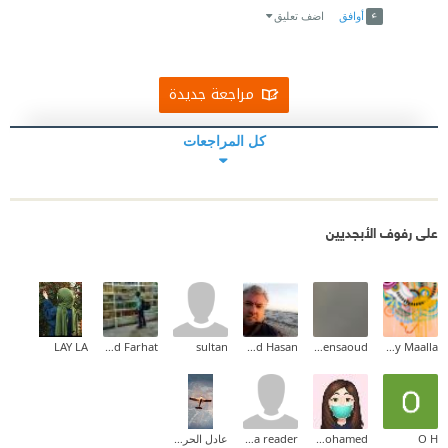
أوافق
اضف تعليق
مراجعة جديدة
كل المراجعات
على رفوف الأبجديين
LAY LA
Ahmed Farhat
sultan
Ahmad Hasan
Shahd Bensaoud
Tahany Maalla
O H
Shereen mohamed
just a reader
عادل الحربي