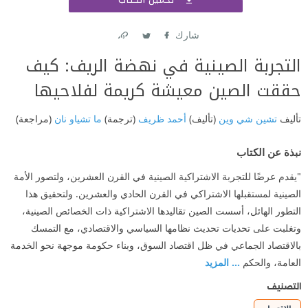
اشتر
شارك
Link
Twitter
Facebook
التجربة الصينية في نهضة الريف: كيف
حققت الصين معيشة كريمة لفلاحيها
تأليف
تشين شي وين
(تأليف)
أحمد ظريف
(ترجمة)
ما تشياو نان
(مراجعة)
نبذة عن الكتاب
"يقدم عرضًا للتجربة الاشتراكية الصينية في القرن العشرين، ولتصور الأمة
الصينية لمستقبلها الاشتراكي في القرن الحادي والعشرين. ولتحقيق هذا
التطور الهائل، أسست الصين تقاليدها الاشتراكية ذات الخصائص الصينية،
وتغلبت على تحديات تحديث نظامها السياسي والاقتصادي، مع التمسك
بالاقتصاد الجماعي في ظل اقتصاد السوق، وبناء حكومة موجهة نحو الخدمة
العامة، والحكم
... المزيد
التصنيف