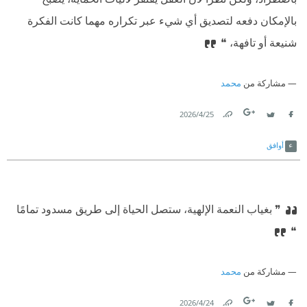
بالإمكان دفعه لتصديق أي شيء عبر تكراره مهما كانت الفكرة
شنيعة أو تافهة، ❝
مشاركة من
محمد
25‏/4‏/2026
Link
Twitter
Facebook
أوافق
❞ بغياب النعمة الإلهية، ستصل الحياة إلى طريق مسدود تمامًا
❝
مشاركة من
محمد
24‏/4‏/2026