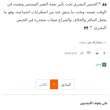
❞ الجنس البشري تحت تأثير نعمة التغير المستمر ونقمته في
الوقت نفسه، وتحت ما ينبثق عنه من اضطرابات اجتماعية، وهو ما
يجعل التنافر والخلاف والصراع صفات متجذرة في الجنس
البشري. ❝
مشاركة من
محمد
19‏/4‏/2026
Link
Twitter
Facebook
أوافق
السابق
1
التالي
على رفوف الأبجديين