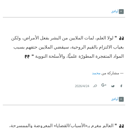
Link
Twitter
Facebook
أوافق
❞ لولا العلم، لمات الملايين من البشر بفعل الأمراض، ولكن
بغياب الالتزام بالقيم الروحية، سيقضي الملايين حتفهم بسبب
المواد المتفجرة المطورّة علميًّا، والأسلحة النووية ❝
مشاركة من
محمد
24‏/4‏/2026
Link
Twitter
Facebook
أوافق
❞ العالم مغرم بـ«الأسباب/القضايا» المعروضة والممسرحة،