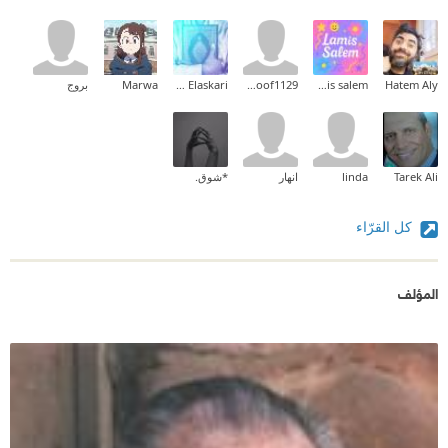
Hatem Aly
lamis salem
hanoof1129
Ahmed Elaskari
Marwa
بروج
Tarek Ali
linda
انهار
*شوق.
كل القرّاء
المؤلف