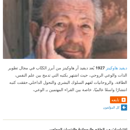
ديفيد هاوكينز
1927
يُعد ديفيد آر هاوكينز من أبرز الكتّاب في مجال تطوير
الذات والوعي الروحي، حيث اشتهر بكتبه التي تدمج بين علم النفس،
الطاقة، والروحانيات لفهم السلوك البشري والتحول الداخلي.حققت كتبه
انتشارًا واسعًا عالميًا، خاصة بين القراء المهتمين بـ الوعي،
تابعه
كل المؤلفون
اقتباسات من الواقع والروحانية والإنسان المعاصر