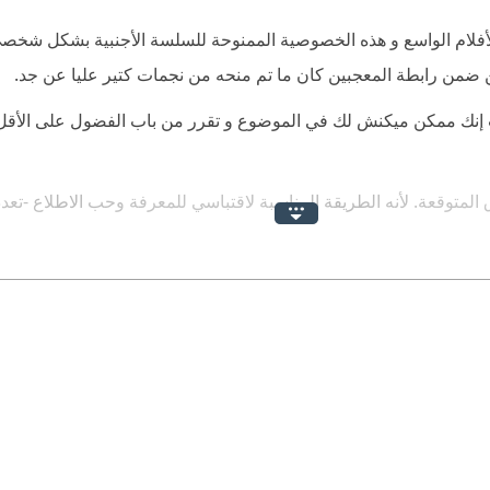
لام الواسع و هذه الخصوصية الممنوحة للسلسة الأجنبية بشكل شخصي 
 ضمن رابطة المعجبين كان ما تم منحه من نجمات كتير عليا عن جد.
حيث إنك ممكن ميكنش لك في الموضوع و تقرر من باب الفضول على الأقل
 المتوقعة. لأنه الطريقة المناسبة لاقتباسي للمعرفة وحب الاطلاع -تع
اتريكسيين قبل القراءة و توصلت لأشياء بسيطة مما تم توضيحه.
ظر و سلس وبسيط و صغير وأكيد سيفيد عالم السينمائيين.
.