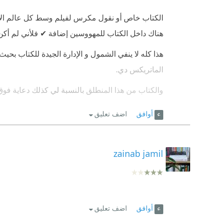
الكتاب خاص أو نقول مكرس لفيلم وسط كل عالم الأف
هناك داخل الكتاب للمهووسين إضافة ✔ فلأني لم أكن
هذا كله لا ينفي الشمول و الإدارة الجيدة للكتاب ب
الماتريكس دي.
والكتاب من هذا المنطلق بالنسبة لي كذلك دعاية فوق
واحد-فمع الأسف أو لحسن الحظ كنت شاهدت فيلمين م
أوافق
اضف تعليق
وتوصلت لأشياء عميقة تخصني للحياة.
فلمن له في هذا الأمر باع كنقد سينمائي الكتاب ينت
zainab jamil
فلهم عالمهم الذي تخرج من خلاله ذواتهم و تعبيراتهم 
هل هذا بائس بما يكفي؟!
أوافق
اضف تعليق