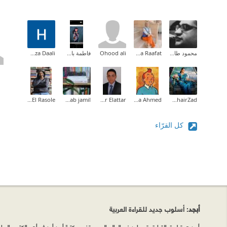
محمود طارق إبراهيم
Ghada Raafat
Ohood ali
فاطمة باشافعي
Hamza Daali
Fedaa El Rasole
zainab jamil
Amr Elattar
Osama Ahmed
Rahel KhairZad
كل القرّاء
أبجد
: أسلوب جديد للقراءة العربية
أبجد هو تطبيق القراءة رقم واحد في العالم العربي. تضم مكتبة أبجد أحدث وأهم الكتب والروايات