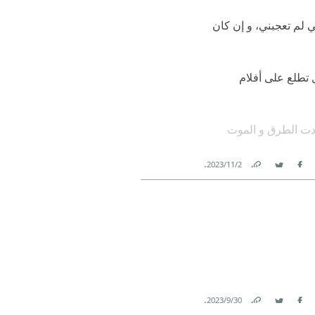
لم تعجبني، و إن كان
 تطلع على أفلام
ددت الطرق و الموت
.
2‏/11‏/2023
Link
Twitter
Facebook
.
30‏/9‏/2023