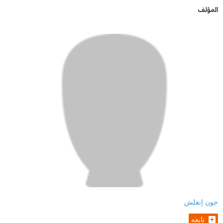
المؤلف
جون إنغلش
تابعه