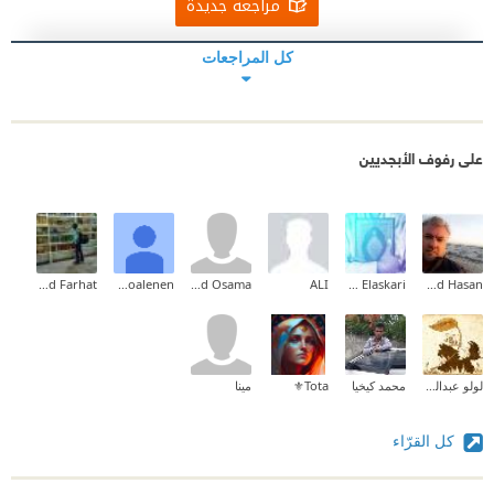
مراجعة جديدة
كل المراجعات
على رفوف الأبجديين
Ahmed Farhat
abdoallah aboalenen
Eyad Osama
ALI
Ahmed Elaskari
Ahmad Hasan
لولو عبدالقادر العمودي
محمد كيخيا
Tota⚜️
مينا
كل القرّاء