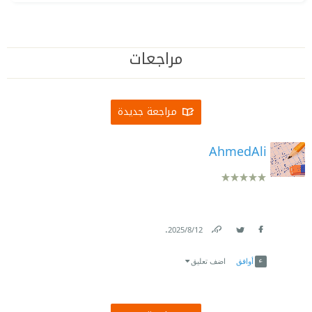
مراجعات
مراجعة جديدة
AhmedAli
.
12‏/8‏/2025
Link
Twitter
Facebook
أوافق
اضف تعليق