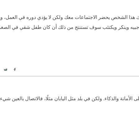
هذا الشخص يحضر الاجتماعات معك ولكن لا يؤدي دوره في العمل، وي
اجبيه وينكر ويكتئب سوف تستنتج من ذلك أن كان طفل شقي في الصغر
itter
acebook
دل على الأمانة والذكاء. ولكن في بلد مثل اليابان مثلًا، فالاتصال بالعين ش