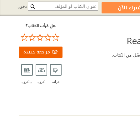
ترك الآن
دخول
هل قرأت الكتاب؟
مراجعة جديدة
قرأته
أقرؤه
سأقرؤه