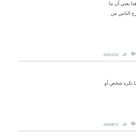
كون عبرَ لغة الجسد. وهذا يعني أن ما
. وهذا يفسر لماذا يخرج الناس من
22‏/2‏/2025
Link
Tw
كنا نكره شخص أو
15‏/8‏/2024
Link
Tw