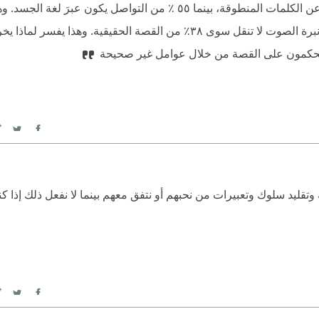
‫ أثبتت بعض الدراسات أن ٧٪ من تواصُلنا مع الناس ناتجًا عن الكلمات المنطوقة، بينما ٥٥ ٪ من التواصل ي
يقوله الناس هو أسوأ مؤشر لما يريدون نقله لك بالفعل. حتى نبرة الصوت لا تنقل سوى ٣٨٪ من القصة الحقيقية
 يحكمون على القصة من خلال عوامل غير صحيحة
itter
Facebook
وتقليد سلوك وتعبيرات من نحبهم أو نتفق معهم بينما لا نفعل ذلك إذا 
itter
Facebook