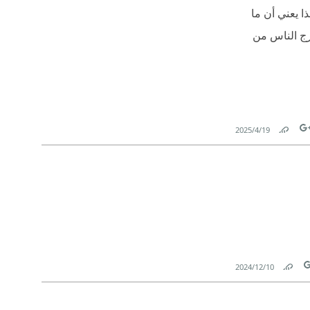
ن عبرَ لغة الجسد. وهذا يعني أن ما
. وهذا يفسر لماذا يخرج الناس من
19‏/4‏/2025
Link
Tw
10‏/12‏/2024
Link
T