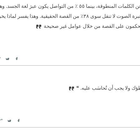
أثبتت بعض الدراسات أن ٧٪ من تواصُلنا مع الناس ناتجًا عن الكلمات المنطوقة، بينما ٥٥ ٪ من التواصل يكو
يقوله الناس هو أسوأ مؤشر لما يريدون نقله لك بالفعل. حتى نبرة الصوت لا تنقل سوى ٣٨٪ من القصة الحقيقية
 يحكمون على القصة من خلال عوامل غير صحيحة
itter
Facebook
ك ولا يجب أن تُحاسَب عليه. ❝
witter
Facebook