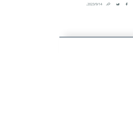
.
14‏/9‏/2023
Link
Twitter
Facebook