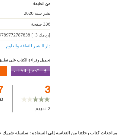
عن الطبعة
نشر سنة 2020
336 صفحة
[ردمك 13] 9789772787838
دار البشير للثقافة والعلوم
تحميل وقراءة الكتاب على تطبيق
تحميل الكتاب
7
3
م
2
تقييم
مراجعات كتاب رحلتنا من التعاسة إلى السعادة : سلسلة شريك ح