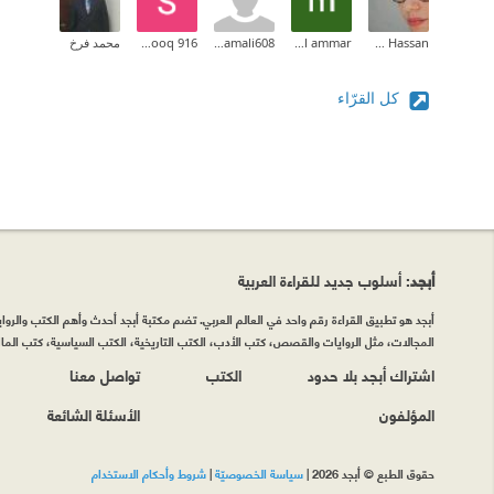
Yassmen Hassan
marwaadel ammar
mariamali608
Shrooq 916
محمد فرخ
كل القرّاء
أبجد
: أسلوب جديد للقراءة العربية
أبجد هو تطبيق القراءة رقم واحد في العالم العربي. تضم مكتبة أبجد أحدث وأهم الكتب والروايات
المجالات، مثل الروايات والقصص، كتب الأدب، الكتب التاريخية، الكتب السياسية، كتب المال 
اشتراك أبجد بلا حدود
الكتب
تواصل معنا
المؤلفون
الأسئلة الشائعة
حقوق الطبع © أبجد 2026
|
سياسة الخصوصيّة
|
شروط وأحكام الاستخدام