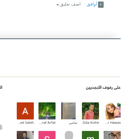
أوافق
اضف تعليق
على رفوف الأبجديين
ال
Hadeer Hawas
Zida Kishk
سامي
Ashraf Arfat
Ahmed Saleh