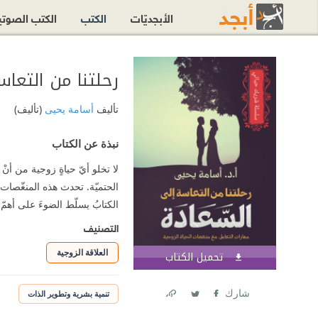
الأبجديّات
الكتب
الكتب الصوت
رحلتنا من التعا
تأليف
أسامة يحيى
(تأليف)
نبذة عن الكتاب
لا تخلو أيّ حياةٍ زوجية من أن
الحتميّة. تحدث هذه المنغّصات 
الكتابُ يسلّط الضوءَ على أهم
التصنيف
العلاقة الزوجية
تحميل الكتاب
اشترك الآن
شارك
تنمية بشرية وتطوير الذات
Link
Twitter
Facebook