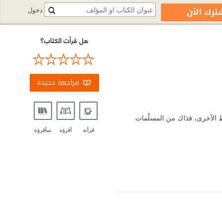
ترك الآن
دخول
هل قرأت الكتاب؟
مراجعة جديدة
ّغوط الأخرى، فذاك من المسلّمات
قرأته
أقرؤه
سأقرؤه