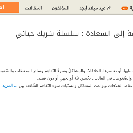
اش
ية
🎉 عيد ميلاد أبجد
المؤلفون
المقالات
جديد
سة إلى السعادة : سلسلة شريك حياتي
ْ تنتابهاـ أو تعتصرهاـ الخلافاتُ والمشاكلُ وسوءُ التّفاهم وسائر المنغصّات والض
والضّغوط ـ في الغالب ـ بحُسن نيّة أو بجهلٍ أو دونَ قصد.
ّ نقاط الخلافات وبواعث المشاكل ومسبّبات سوء التّفاهم الشّائعة بين
... المزيد