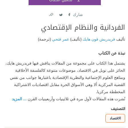
اشتر
شارك
Link
Twitter
Facebook
الفردانية والنظام الإقتصادي
تأليف
فريدريش فون هايك
(تأليف)
عمر فتحي
(ترجمة)
نبذة عن الكتاب
يشتمل هذا الكتاب على مجموعة من المقالات يناقش فيها فريدريش هايك،
الحائز على نوبل في الاقتصاد، موضوعات متنوعة كالفلسفة الأخلاقية
ومناهج العلوم الإجتماعية والنظرية الإقتصادية باعتبارها جوانب من نفس
القضية المركزية ألا وهي الأسواق الحرة مقابل اقتصاديات الاشتراكية
المخططة مركزيا.
نُشرت هذه المقالات لأول مرة في ثلاثينيات وأربعينيات القرن
... المزيد
التصنيف
الاقتصاد