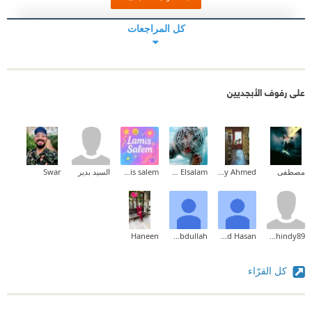
كل المراجعات
على رفوف الأبجديين
مصطفى
Maaly Ahmed
Ehab Mohammed Abd Elsalam
lamis salem
السيد بدير
Swar
Haneen
Saad Abdullah
Ahmed Hasan
mshindy89
كل القرّاء