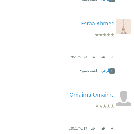
Esraa Ahmed
.
20‏/10‏/2023
Link
Twitter
Facebook
أوافق
اضف تعليق
Omaima Omaima
.
19‏/10‏/2023