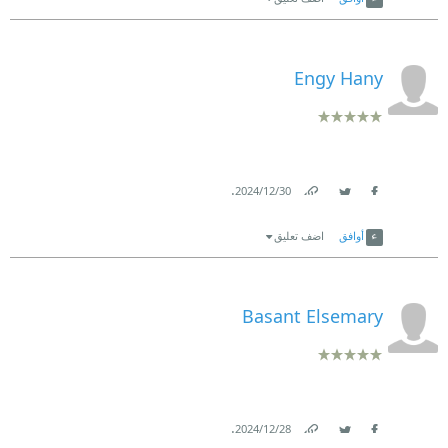
Engy Hany
.
30‏/12‏/2024
Link
Twitter
Facebook
أوافق
اضف تعليق
Basant Elsemary
.
28‏/12‏/2024