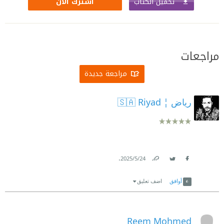
تحميل الكتاب
اشترك الآن
مراجعات
مراجعة جديدة
رياض ¦ 🇸🇦 Riyad
.
24‏/5‏/2025
Link
Twitter
Facebook
أوافق
اضف تعليق
Reem Mohmed